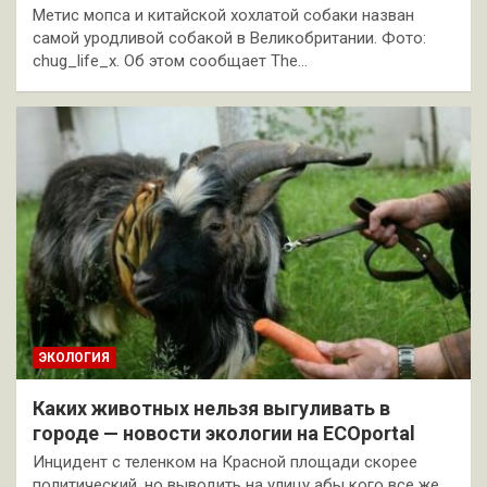
Метис мопса и китайской хохлатой собаки назван
самой уродливой собакой в Великобритании. Фото:
chug_life_x. Об этом сообщает The…
ЭКОЛОГИЯ
Каких животных нельзя выгуливать в
городе — новости экологии на ECOportal
Инцидент с теленком на Красной площади скорее
политический, но выводить на улицу абы кого все же…