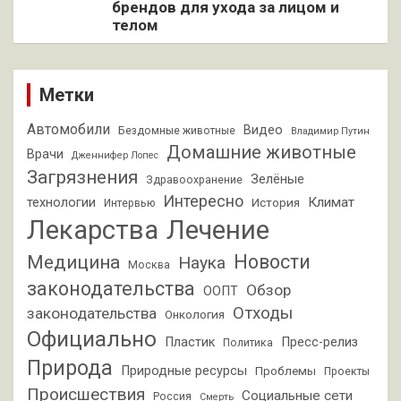
брендов для ухода за лицом и
телом
Метки
Автомобили
Видео
Бездомные животные
Владимир Путин
Домашние животные
Врачи
Дженнифер Лопес
Загрязнения
Зелёные
Здравоохранение
Интересно
Климат
технологии
История
Интервью
Лекарства
Лечение
Новости
Медицина
Наука
Москва
законодательства
Обзор
ООПТ
Отходы
законодательства
Онкология
Официально
Пластик
Пресс-релиз
Политика
Природа
Природные ресурсы
Проблемы
Проекты
Происшествия
Социальные сети
Россия
Смерть