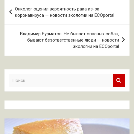
Навигация
Онколог оценил вероятность рака из-за
по
коронавируса — новости экологии на ECOportal
записям
Владимир Бурматов: Не бывает опасных собак,
бывают безответственные люди — новости
экологии на ECOportal
П
о
и
с
к