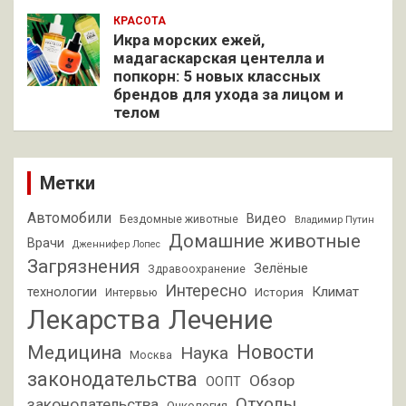
КРАСОТА
Икра морских ежей,
мадагаскарская центелла и
попкорн: 5 новых классных
брендов для ухода за лицом и
телом
Метки
Автомобили
Видео
Бездомные животные
Владимир Путин
Домашние животные
Врачи
Дженнифер Лопес
Загрязнения
Зелёные
Здравоохранение
Интересно
Климат
технологии
История
Интервью
Лекарства
Лечение
Новости
Медицина
Наука
Москва
законодательства
Обзор
ООПТ
Отходы
законодательства
Онкология