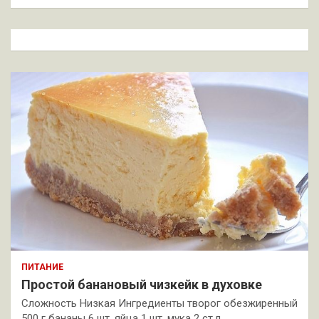
и
с
к
ПИТАНИЕ
Простой банановый чизкейк в духовке
Сложность Низкая Ингредиенты творог обезжиренный
500 г бананы 6 шт. яйца 1 шт. мука 2 ст.л.