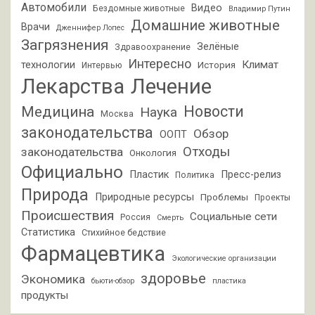
Автомобили
Видео
Бездомные животные
Владимир Путин
Домашние животные
Врачи
Дженнифер Лопес
Загрязнения
Зелёные
Здравоохранение
Интересно
Климат
технологии
История
Интервью
Лекарства
Лечение
Новости
Медицина
Наука
Москва
законодательства
Обзор
ООПТ
Отходы
законодательства
Онкология
Официально
Пластик
Пресс-релиз
Политика
Природа
Природные ресурсы
Проблемы
Проекты
Происшествия
Социальные сети
Россия
Смерть
Статистика
Стихийное бедствие
Фармацевтика
Экологические организации
здоровье
Экономика
бьюти-обзор
пластика
продукты