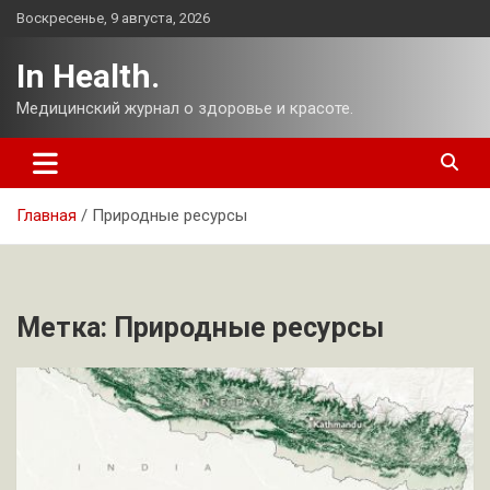
Перейти
Воскресенье, 9 августа, 2026
к
содержимому
In Health.
Медицинский журнал о здоровье и красоте.
Главная
Природные ресурсы
Метка:
Природные ресурсы