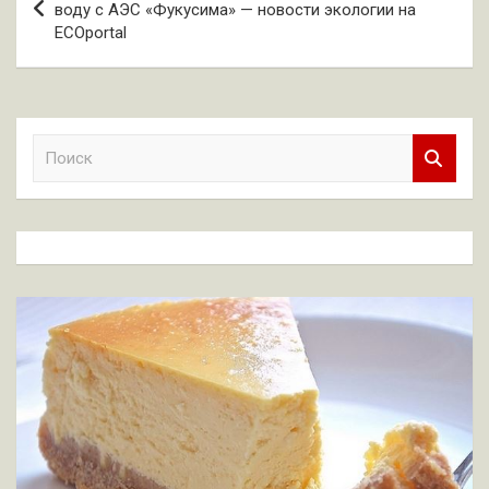
по
воду с АЭС «Фукусима» — новости экологии на
ECOportal
записям
П
о
и
с
к