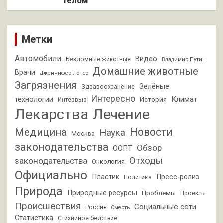
телом
Метки
Автомобили
Видео
Бездомные животные
Владимир Путин
Домашние животные
Врачи
Дженнифер Лопес
Загрязнения
Зелёные
Здравоохранение
Интересно
Климат
технологии
История
Интервью
Лекарства
Лечение
Новости
Медицина
Наука
Москва
законодательства
Обзор
ООПТ
Отходы
законодательства
Онкология
Официально
Пластик
Пресс-релиз
Политика
Природа
Природные ресурсы
Проблемы
Проекты
Происшествия
Социальные сети
Россия
Смерть
Статистика
Стихийное бедствие