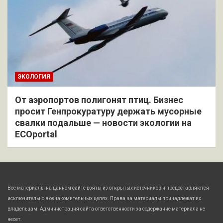
ЭКОЛОГИЯ
От аэропортов полигонят птиц. Бизнес
просит Генпрокуратуру держать мусорные
свалки подальше — новости экологии на
ECOportal
Все материалы на данном сайте взяты из открытых источников и предоставляются
исключительно в ознакомительных целях. Права на материалы принадлежат их
владельцам. Администрация сайта ответственности за содержание материала не
несет.