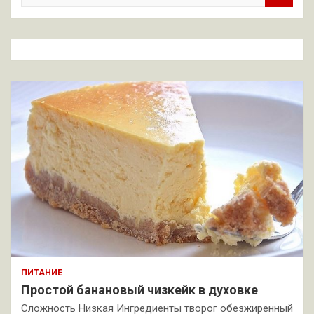
и
с
к
ПИТАНИЕ
Простой банановый чизкейк в духовке
Сложность Низкая Ингредиенты творог обезжиренный