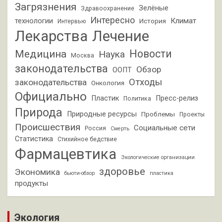
Загрязнения
Зелёные
Здравоохранение
Интересно
Климат
технологии
История
Интервью
Лекарства
Лечение
Новости
Медицина
Наука
Москва
законодательства
Обзор
ООПТ
Отходы
законодательства
Онкология
Официально
Пластик
Пресс-релиз
Политика
Природа
Природные ресурсы
Проблемы
Проекты
Происшествия
Социальные сети
Россия
Смерть
Статистика
Стихийное бедствие
Фармацевтика
Экологические организации
здоровье
Экономика
бьюти-обзор
пластика
продукты
Экология