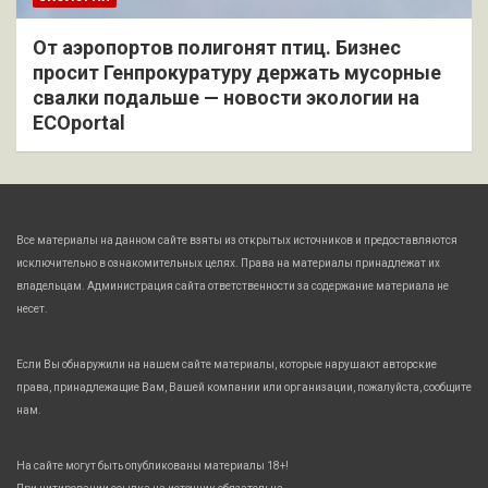
От аэропортов полигонят птиц. Бизнес
просит Генпрокуратуру держать мусорные
свалки подальше — новости экологии на
ECOportal
Все материалы на данном сайте взяты из открытых источников и предоставляются
исключительно в ознакомительных целях. Права на материалы принадлежат их
владельцам. Администрация сайта ответственности за содержание материала не
несет.
Если Вы обнаружили на нашем сайте материалы, которые нарушают авторские
права, принадлежащие Вам, Вашей компании или организации, пожалуйста, сообщите
нам.
На сайте могут быть опубликованы материалы 18+!