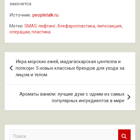
захочется.
Источник:
peopletalk.ru
Метки:
SMAS-лифтинг
,
блефаропластика
,
липосакция
,
операции
,
пластика
Навигация
Икра морских ежей, мадагаскарская центелла и
по
попкорн: 5 новых классных брендов для ухода за
лицом и телом
записям
Ароматы ванили: лучшие духи с одним из самых
популярных ингредиентов в мире
П
о