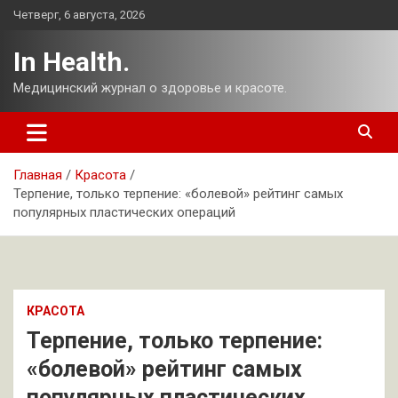
Перейти
Четверг, 6 августа, 2026
к
содержимому
In Health.
Медицинский журнал о здоровье и красоте.
Главная
Красота
Терпение, только терпение: «болевой» рейтинг самых
популярных пластических операций
КРАСОТА
Терпение, только терпение:
«болевой» рейтинг самых
популярных пластических