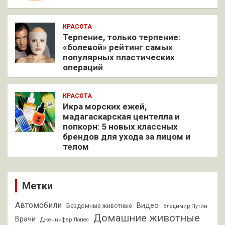
КРАСОТА
Терпение, только терпение:
«болевой» рейтинг самых
популярных пластических
операций
КРАСОТА
Икра морских ежей,
мадагаскарская центелла и
попкорн: 5 новых классных
брендов для ухода за лицом и
телом
Метки
Автомобили
Видео
Бездомные животные
Владимир Путин
Домашние животные
Врачи
Дженнифер Лопес