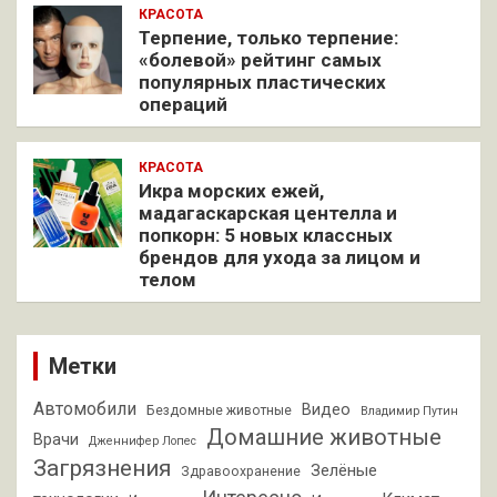
КРАСОТА
Терпение, только терпение:
«болевой» рейтинг самых
популярных пластических
операций
КРАСОТА
Икра морских ежей,
мадагаскарская центелла и
попкорн: 5 новых классных
брендов для ухода за лицом и
телом
Метки
Автомобили
Видео
Бездомные животные
Владимир Путин
Домашние животные
Врачи
Дженнифер Лопес
Загрязнения
Зелёные
Здравоохранение