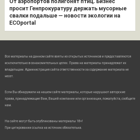
От аэропортов полигонят птиц. Бизнес
просит Генпрокуратуру держать мусорные
свалки подальше — новости экологии на
ECOportal
Все материалы на данном сайте взяты из открытых источников и предоставляются
исключительно в ознакомительных целях. Права на материалы принадлежат их
владельцам. Администрация сайта ответственности за содержание материала не
несет.
Если Вы обнаружили на нашем сайте материалы, которые нарушают авторские
права, принадлежащие Вам, Вашей компании или организации, пожалуйста, сообщите
нам.
На сайте могут быть опубликованы материалы 18+!
При цитировании ссылка на источник обязательна.