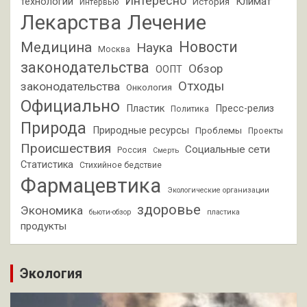
Интересно
Климат
технологии
История
Интервью
Лекарства
Лечение
Новости
Медицина
Наука
Москва
законодательства
Обзор
ООПТ
Отходы
законодательства
Онкология
Официально
Пластик
Пресс-релиз
Политика
Природа
Природные ресурсы
Проблемы
Проекты
Происшествия
Социальные сети
Россия
Смерть
Статистика
Стихийное бедствие
Фармацевтика
Экологические организации
здоровье
Экономика
бьюти-обзор
пластика
продукты
Экология