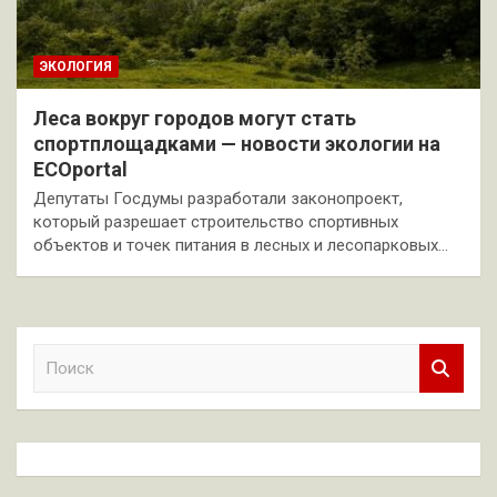
ЭКОЛОГИЯ
Леса вокруг городов могут стать
спортплощадками — новости экологии на
ECOportal
Депутаты Госдумы разработали законопроект,
который разрешает строительство спортивных
объектов и точек питания в лесных и лесопарковых…
П
о
и
с
к