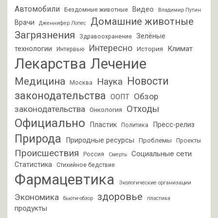
Автомобили
Видео
Бездомные животные
Владимир Путин
Домашние животные
Врачи
Дженнифер Лопес
Загрязнения
Зелёные
Здравоохранение
Интересно
Климат
технологии
История
Интервью
Лекарства
Лечение
Новости
Медицина
Наука
Москва
законодательства
Обзор
ООПТ
Отходы
законодательства
Онкология
Официально
Пластик
Пресс-релиз
Политика
Природа
Природные ресурсы
Проблемы
Проекты
Происшествия
Социальные сети
Россия
Смерть
Статистика
Стихийное бедствие
Фармацевтика
Экологические организации
здоровье
Экономика
бьюти-обзор
пластика
продукты