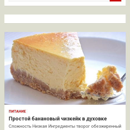
и
с
к
ПИТАНИЕ
Простой банановый чизкейк в духовке
Сложность Низкая Ингредиенты творог обезжиренный