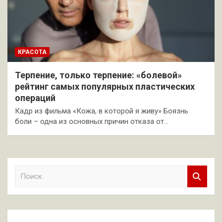
КРАСОТА
Терпение, только терпение: «болевой»
рейтинг самых популярных пластических
операций
Кадр из фильма «Кожа, в которой я живу» Боязнь
боли – одна из основных причин отказа от…
П
о
и
с
к