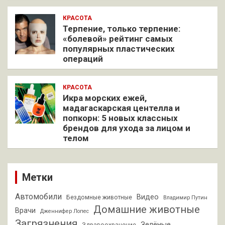
КРАСОТА
Терпение, только терпение:
«болевой» рейтинг самых
популярных пластических
операций
КРАСОТА
Икра морских ежей,
мадагаскарская центелла и
попкорн: 5 новых классных
брендов для ухода за лицом и
телом
Метки
Автомобили
Видео
Бездомные животные
Владимир Путин
Домашние животные
Врачи
Дженнифер Лопес
Загрязнения
Зелёные