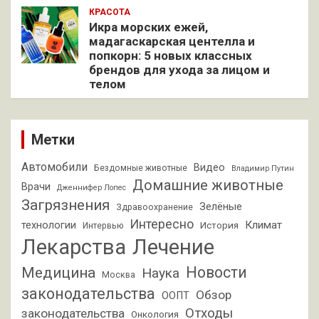
КРАСОТА
Икра морских ежей,
мадагаскарская центелла и
попкорн: 5 новых классных
брендов для ухода за лицом и
телом
Метки
Автомобили
Видео
Бездомные животные
Владимир Путин
Домашние животные
Врачи
Дженнифер Лопес
Загрязнения
Зелёные
Здравоохранение
Интересно
Климат
технологии
История
Интервью
Лекарства
Лечение
Новости
Медицина
Наука
Москва
законодательства
Обзор
ООПТ
Отходы
законодательства
Онкология