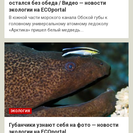
остался без обеда / Видео — новости
экологии на ECOportal
В южной части морского канала Обской губы к
головному универсальному атомному ледоколу
«Арктика» пришел белый медведь.…
ЭКОЛОГИЯ
Губанчики узнают себя на фото — новости
экологии на ECOportal