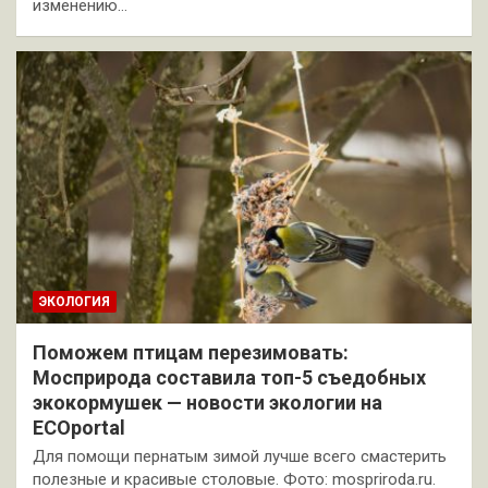
изменению…
ЭКОЛОГИЯ
Поможем птицам перезимовать:
Мосприрода составила топ-5 съедобных
экокормушек — новости экологии на
ECOportal
Для помощи пернатым зимой лучше всего смастерить
полезные и красивые столовые. Фото: mospriroda.ru.