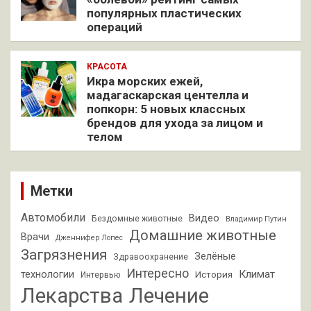
популярных пластических
операций
КРАСОТА
Икра морских ежей,
мадагаскарская центелла и
попкорн: 5 новых классных
брендов для ухода за лицом и
телом
Метки
Автомобили
Видео
Бездомные животные
Владимир Путин
Домашние животные
Врачи
Дженнифер Лопес
Загрязнения
Зелёные
Здравоохранение
Интересно
Климат
технологии
История
Интервью
Лекарства
Лечение