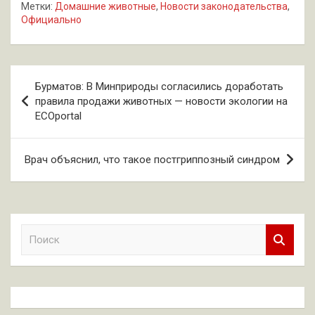
Метки:
Домашние животные
,
Новости законодательства
,
Официально
Навигация
Бурматов: В Минприроды согласились доработать
по
правила продажи животных — новости экологии на
ECOportal
записям
Врач объяснил, что такое постгриппозный синдром
П
о
и
с
к