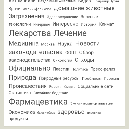
Автомобили
Видео
Бездомные животные
Владимир Путин
Домашние животные
Врачи
Дженнифер Лопес
Загрязнения
Зелёные
Здравоохранение
Интересно
Климат
технологии
История
Интервью
Лекарства
Лечение
Новости
Медицина
Наука
Москва
законодательства
Обзор
ООПТ
Отходы
законодательства
Онкология
Официально
Пластик
Пресс-релиз
Политика
Природа
Природные ресурсы
Проблемы
Проекты
Происшествия
Социальные сети
Россия
Смерть
Статистика
Стихийное бедствие
Фармацевтика
Экологические организации
здоровье
Экономика
бьюти-обзор
пластика
продукты