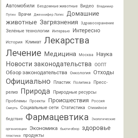
Автомобили
Видео
Бездомные животные
Владимир
Домашние
Врачи
Путин
Дженнифер Лопес
животные
Загрязнения
Здравоохранение
Интересно
Зелёные технологии
Интервью
Лекарства
Климат
История
Лечение
Медицина
Наука
Москва
Новости законодательства
ООПТ
Отходы
Обзор законодательства
Онкология
Официально
Пластик
Пресс-
Политика
Природа
релиз
Природные ресурсы
Происшествия
Проблемы
Проекты
Россия
Социальные сети
Статистика
Стихийное
Смерть
Фармацевтика
бедствие
Экологические
здоровье
Экономика
организации
бьюти-обзор
продукты
пластика