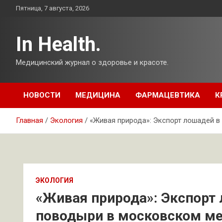
Перейти
Пятница, 7 августа, 2026
к
содержимому
In Health.
Медицинский журнал о здоровье и красоте.
НОВОСТИ
МЕДИЦИНА
ФАРМАЦЕВТИКА
К
Главная
Экология
«Живая природа»: Экспорт лошадей в
ЭКОЛОГИЯ
«Живая природа»: Экспорт 
поводыри в московском мет