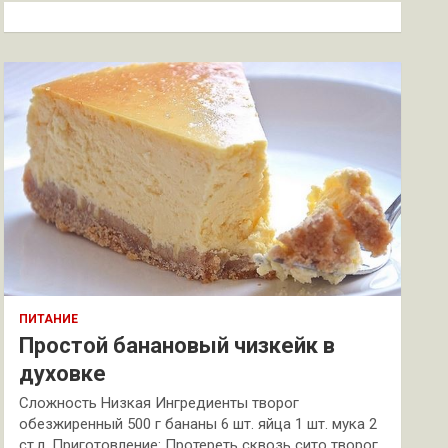
к
ПИТАНИЕ
Простой банановый чизкейк в
духовке
Сложность Низкая Ингредиенты творог
обезжиренный 500 г бананы 6 шт. яйца 1 шт. мука 2
ст.л. Приготовление: Протереть сквозь сито творог.