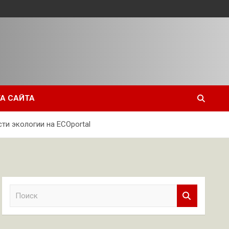
А САЙТА
ти экологии на ECOportal
П
о
и
с