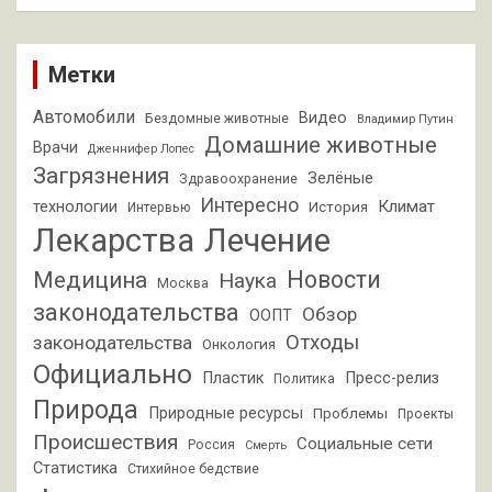
Метки
Автомобили
Видео
Бездомные животные
Владимир Путин
Домашние животные
Врачи
Дженнифер Лопес
Загрязнения
Зелёные
Здравоохранение
Интересно
Климат
технологии
История
Интервью
Лекарства
Лечение
Новости
Медицина
Наука
Москва
законодательства
Обзор
ООПТ
Отходы
законодательства
Онкология
Официально
Пластик
Пресс-релиз
Политика
Природа
Природные ресурсы
Проблемы
Проекты
Происшествия
Социальные сети
Россия
Смерть
Статистика
Стихийное бедствие