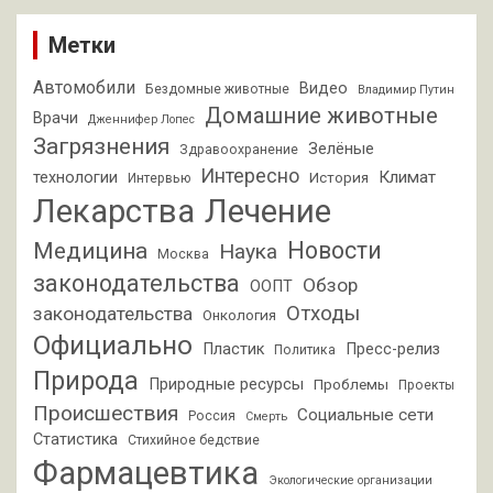
Метки
Автомобили
Видео
Бездомные животные
Владимир Путин
Домашние животные
Врачи
Дженнифер Лопес
Загрязнения
Зелёные
Здравоохранение
Интересно
Климат
технологии
История
Интервью
Лекарства
Лечение
Новости
Медицина
Наука
Москва
законодательства
Обзор
ООПТ
Отходы
законодательства
Онкология
Официально
Пластик
Пресс-релиз
Политика
Природа
Природные ресурсы
Проблемы
Проекты
Происшествия
Социальные сети
Россия
Смерть
Статистика
Стихийное бедствие
Фармацевтика
Экологические организации