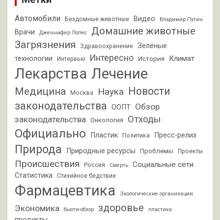
Автомобили
Видео
Бездомные животные
Владимир Путин
Домашние животные
Врачи
Дженнифер Лопес
Загрязнения
Зелёные
Здравоохранение
Интересно
Климат
технологии
История
Интервью
Лекарства
Лечение
Новости
Медицина
Наука
Москва
законодательства
Обзор
ООПТ
Отходы
законодательства
Онкология
Официально
Пластик
Пресс-релиз
Политика
Природа
Природные ресурсы
Проблемы
Проекты
Происшествия
Социальные сети
Россия
Смерть
Статистика
Стихийное бедствие
Фармацевтика
Экологические организации
здоровье
Экономика
бьюти-обзор
пластика
продукты