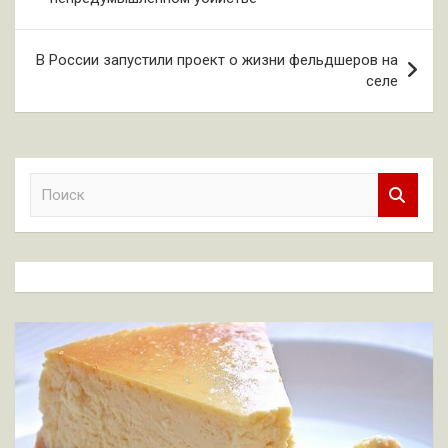
записям
В России запустили проект о жизни фельдшеров на
селе
П
о
и
с
к