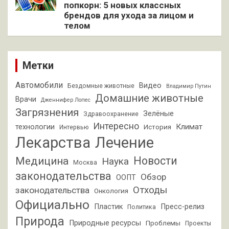
попкорн: 5 новых классных
брендов для ухода за лицом и
телом
Метки
Автомобили
Видео
Бездомные животные
Владимир Путин
Домашние животные
Врачи
Дженнифер Лопес
Загрязнения
Зелёные
Здравоохранение
Интересно
Климат
технологии
История
Интервью
Лекарства
Лечение
Новости
Медицина
Наука
Москва
законодательства
Обзор
ООПТ
Отходы
законодательства
Онкология
Официально
Пластик
Пресс-релиз
Политика
Природа
Природные ресурсы
Проблемы
Проекты