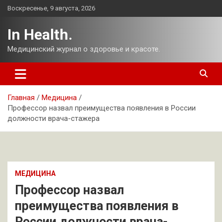
Перейти
Воскресенье, 9 августа, 2026
к
содержимому
In Health.
Медицинский журнал о здоровье и красоте.
Главная
Медицина
Профессор назвал преимущества появления в России
должности врача-стажера
МЕДИЦИНА
Профессор назвал
преимущества появления в
России должности врача-