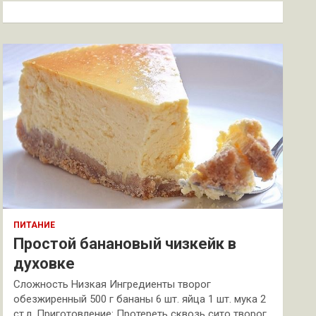
к
ПИТАНИЕ
Простой банановый чизкейк в
духовке
Сложность Низкая Ингредиенты творог
обезжиренный 500 г бананы 6 шт. яйца 1 шт. мука 2
ст.л. Приготовление: Протереть сквозь сито творог.