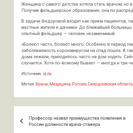
Женщина с самого детства хотела стать врачом, но в
Получив фельдшерское образование, она по распред
В задачи Федоровой входит как прием пациентов, т
местные жители и дачники. До ближайшей больницы 
опытный фельдшер — человек незаменимый.
«Болеют часто, болеют много. Особенно в период пан
заболеваемость коронавирусом на спад пошла. А так
дома лежали, приходилось часто на дом ходить. Сей
случается. Хотя по-всякому бывает — иногда и три-ч
Источник:
iz.ru
Метки:
Врачи
,
Медицина
,
Россия
,
Свердловская област
Навигация
Профессор назвал преимущества появления в
по
России должности врача-стажера