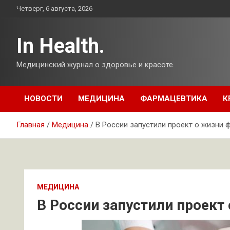
Перейти
Четверг, 6 августа, 2026
к
содержимому
In Health.
Медицинский журнал о здоровье и красоте.
НОВОСТИ
МЕДИЦИНА
ФАРМАЦЕВТИКА
К
Главная
Медицина
В России запустили проект о жизни 
МЕДИЦИНА
В России запустили проект