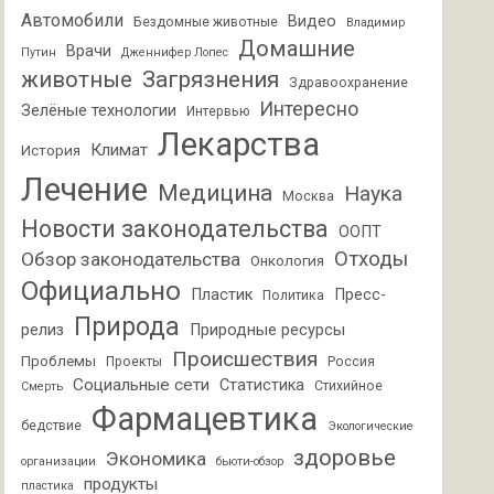
Автомобили
Видео
Бездомные животные
Владимир
Домашние
Врачи
Путин
Дженнифер Лопес
животные
Загрязнения
Здравоохранение
Интересно
Зелёные технологии
Интервью
Лекарства
Климат
История
Лечение
Медицина
Наука
Москва
Новости законодательства
ООПТ
Отходы
Обзор законодательства
Онкология
Официально
Пластик
Пресс-
Политика
Природа
релиз
Природные ресурсы
Происшествия
Проблемы
Проекты
Россия
Социальные сети
Статистика
Стихийное
Смерть
Фармацевтика
бедствие
Экологические
здоровье
Экономика
организации
бьюти-обзор
продукты
пластика