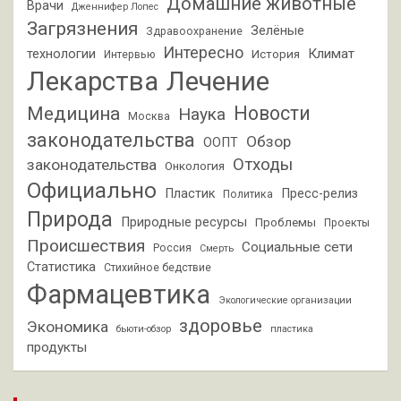
Домашние животные
Врачи
Дженнифер Лопес
Загрязнения
Зелёные
Здравоохранение
Интересно
Климат
технологии
История
Интервью
Лекарства
Лечение
Новости
Медицина
Наука
Москва
законодательства
Обзор
ООПТ
Отходы
законодательства
Онкология
Официально
Пластик
Пресс-релиз
Политика
Природа
Природные ресурсы
Проблемы
Проекты
Происшествия
Социальные сети
Россия
Смерть
Статистика
Стихийное бедствие
Фармацевтика
Экологические организации
здоровье
Экономика
бьюти-обзор
пластика
продукты