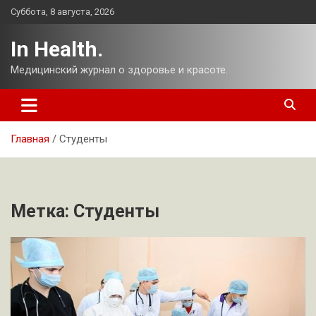
Перейти
Суббота, 8 августа, 2026
к
содержимому
In Health.
Медицинский журнал о здоровье и красоте.
Главная
Студенты
Метка:
Студенты