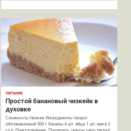
к
ПИТАНИЕ
Простой банановый чизкейк в
духовке
Сложность Низкая Ингредиенты творог
обезжиренный 500 г бананы 6 шт. яйца 1 шт. мука 2
ст.л. Приготовление: Протереть сквозь сито творог.