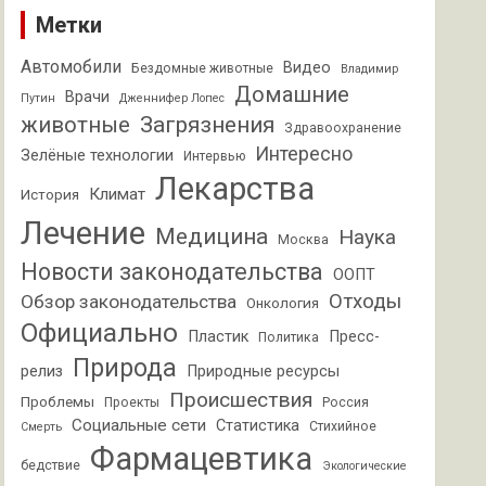
Метки
Автомобили
Видео
Бездомные животные
Владимир
Домашние
Врачи
Путин
Дженнифер Лопес
животные
Загрязнения
Здравоохранение
Интересно
Зелёные технологии
Интервью
Лекарства
Климат
История
Лечение
Медицина
Наука
Москва
Новости законодательства
ООПТ
Отходы
Обзор законодательства
Онкология
Официально
Пластик
Пресс-
Политика
Природа
релиз
Природные ресурсы
Происшествия
Проблемы
Проекты
Россия
Социальные сети
Статистика
Стихийное
Смерть
Фармацевтика
бедствие
Экологические