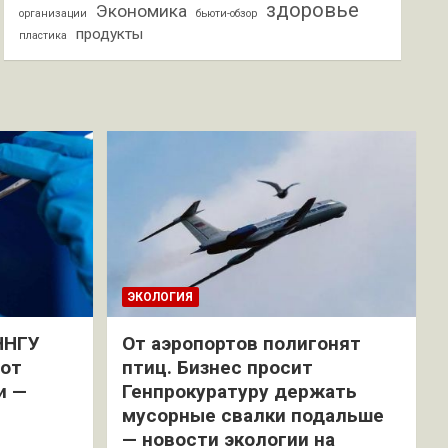
здоровье
Экономика
организации
бьюти-обзор
продукты
пластика
ЭКОЛОГИЯ
ННГУ
От аэропортов полигонят
 от
птиц. Бизнес просит
и —
Генпрокуратуру держать
мусорные свалки подальше
— новости экологии на