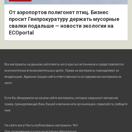
От аэропортов полигонят птиц. Бизнес
просит Генпрокуратуру держать мусорные
свалки подальше — новости экологии на
ECOportal
Все материалы на данном сайте взяты из открытых источников и предоставляются
исключительно в ознакомительных целях. Права на материалы принадлежат их
владельцам. Администрация сайта ответственности за содержание материала не
несет.
Если Вы обнаружили на нашем сайте материалы, которые нарушают авторские
права, принадлежащие Вам, Вашей компании или организации, пожалуйста, сообщите
нам.
На сайте могут быть опубликованы материалы 18+!
При цитировании ссылка на источник обязательна.