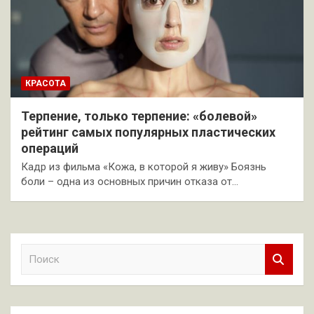
КРАСОТА
Терпение, только терпение: «болевой»
рейтинг самых популярных пластических
операций
Кадр из фильма «Кожа, в которой я живу» Боязнь
боли – одна из основных причин отказа от…
П
о
и
с
к