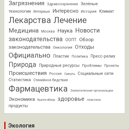
Загрязнения
Зелёные
Здравоохранение
Интересно
Климат
технологии
История
Интервью
Лекарства
Лечение
Новости
Медицина
Наука
Москва
законодательства
Обзор
ООПТ
Отходы
законодательства
Онкология
Официально
Пластик
Пресс-релиз
Политика
Природа
Природные ресурсы
Проблемы
Проекты
Происшествия
Социальные сети
Россия
Смерть
Статистика
Стихийное бедствие
Фармацевтика
Экологические организации
здоровье
Экономика
бьюти-обзор
пластика
продукты
Экология