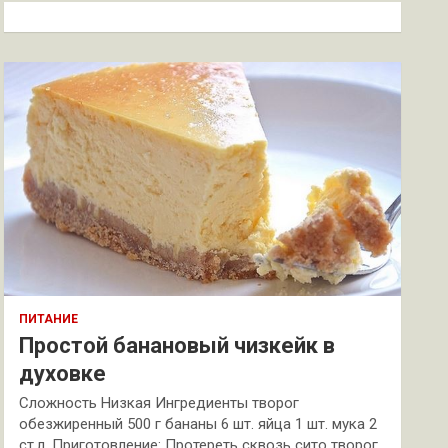
к
ПИТАНИЕ
Простой банановый чизкейк в
духовке
Сложность Низкая Ингредиенты творог
обезжиренный 500 г бананы 6 шт. яйца 1 шт. мука 2
ст.л. Приготовление: Протереть сквозь сито творог.