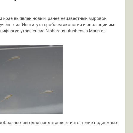
м крае выявлен новый, ранее неизвестный мировой
 учёных из Института проблем экологии и эволюции им.
ифаргус утришенсис Niphargus utrishensis Marin et
кообразных сегодня представляет истощение подземных