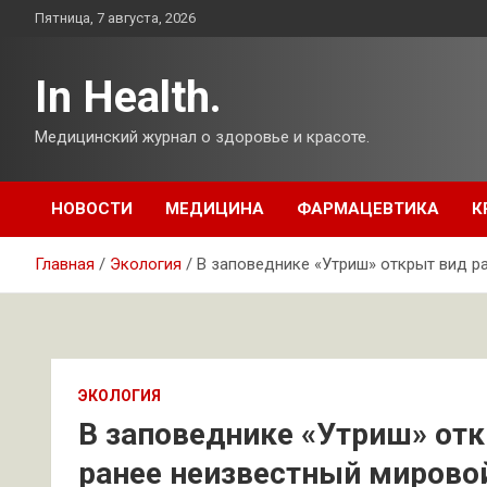
Перейти
Пятница, 7 августа, 2026
к
содержимому
In Health.
Медицинский журнал о здоровье и красоте.
НОВОСТИ
МЕДИЦИНА
ФАРМАЦЕВТИКА
К
Главная
Экология
В заповеднике «Утриш» открыт вид ра
ЭКОЛОГИЯ
В заповеднике «Утриш» отк
ранее неизвестный мировой