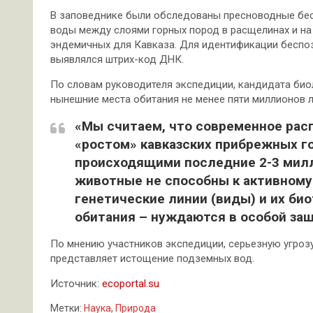
В заповеднике были обследованы пресноводные бесп
воды между слоями горных пород в расщелинах и на
эндемичных для Кавказа. Для идентификации беспо
выявлялся штрих-код ДНК.
По словам руководителя экспедиции, кандидата био
нынешние места обитания не менее пяти миллионов л
«Мы считаем, что современное рас
«ростом» кавказских прибрежных го
происходящими последние 2-3 милли
животные не способны к активному
генетические линии (виды) и их б
обитания – нуждаются в особой защ
По мнению участников экспедиции, серьезную угроз
представляет истощение подземных вод.
Источник:
ecoportal.su
Метки:
Наука
,
Природа