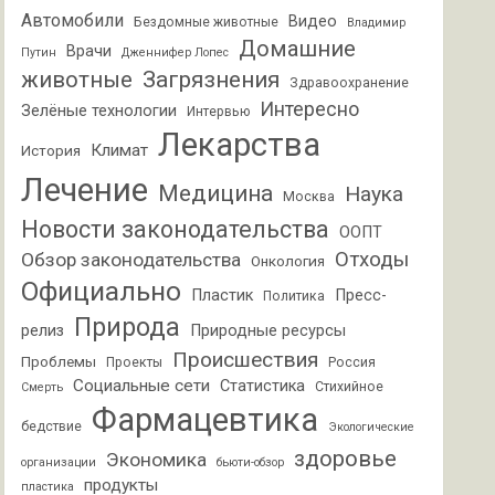
Автомобили
Видео
Бездомные животные
Владимир
Домашние
Врачи
Путин
Дженнифер Лопес
животные
Загрязнения
Здравоохранение
Интересно
Зелёные технологии
Интервью
Лекарства
Климат
История
Лечение
Медицина
Наука
Москва
Новости законодательства
ООПТ
Отходы
Обзор законодательства
Онкология
Официально
Пластик
Пресс-
Политика
Природа
релиз
Природные ресурсы
Происшествия
Проблемы
Проекты
Россия
Социальные сети
Статистика
Стихийное
Смерть
Фармацевтика
бедствие
Экологические
здоровье
Экономика
организации
бьюти-обзор
продукты
пластика