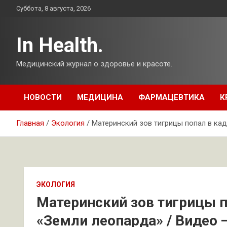
Перейти
Суббота, 8 августа, 2026
к
содержимому
In Health.
Медицинский журнал о здоровье и красоте.
НОВОСТИ
МЕДИЦИНА
ФАРМАЦЕВТИКА
К
Главная
Экология
Материнский зов тигрицы попал в кад
ЭКОЛОГИЯ
Материнский зов тигрицы 
«Земли леопарда» / Видео 