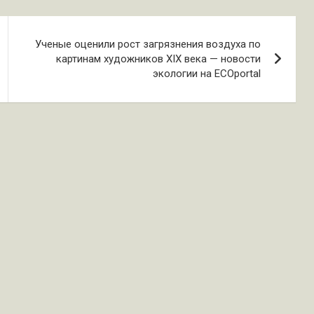
Ученые оценили рост загрязнения воздуха по
картинам художников XIX века — новости
экологии на ECOportal