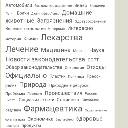
Автомобили
Видео
Бездомные животные
Владимир
Домашние
Врачи
Путин
Дженнифер Лопес
животные
Загрязнения
Здравоохранение
Интересно
Зелёные технологии
Интервью
Лекарства
Климат
История
Лечение
Медицина
Наука
Москва
Новости законодательства
ООПТ
Отходы
Обзор законодательства
Онкология
Официально
Пластик
Пресс-
Политика
Природа
релиз
Природные ресурсы
Происшествия
Проблемы
Проекты
Россия
Социальные сети
Статистика
Стихийное
Смерть
Фармацевтика
бедствие
Экологические
здоровье
Экономика
организации
бьюти-обзор
продукты
пластика