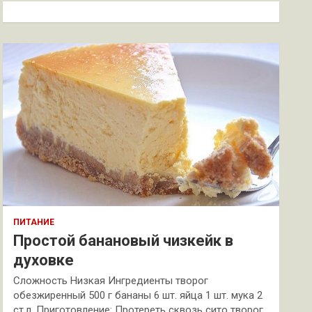
к
ПИТАНИЕ
Простой банановый чизкейк в
духовке
Сложность Низкая Ингредиенты творог
обезжиренный 500 г бананы 6 шт. яйца 1 шт. мука 2
ст.л. Приготовление: Протереть сквозь сито творог.