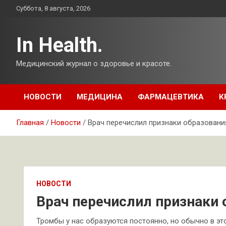
Перейти
Суббота, 8 августа, 2026
к
содержимому
In Health.
Медицинский журнал о здоровье и красоте.
НОВОСТИ
МЕДИЦИНА
ФАРМАЦЕВТИКА
К
Главная
Новости
Врач перечислил признаки образовани
НОВОСТИ
Врач перечислил признаки 
Тромбы у нас образуются постоянно, но обычно в это