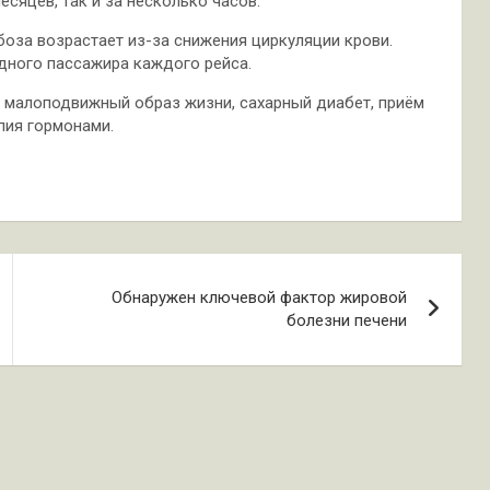
сяцев, так и за несколько часов.
боза возрастает из-за снижения циркуляции крови.
одного пассажира каждого рейса.
, малоподвижный образ жизни, сахарный диабет, приём
пия гормонами.
Обнаружен ключевой фактор жировой
болезни печени