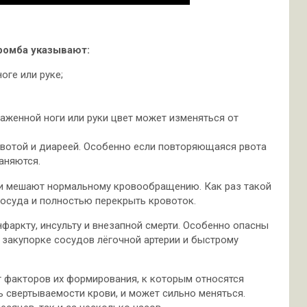
ромба указывают:
оге или руке;
аженной ноги или руки цвет может изменяться от
рвотой и диареей. Особенно если повторяющаяся рвота
аняются.
и мешают нормальному кровообращению. Как раз такой
сосуда и полностью перекрыть кровоток.
нфаркту, инсульту и внезапной смерти. Особенно опасны
 закупорке сосудов лёгочной артерии и быстрому
т факторов их формирования, к которым относятся
ь свертываемости крови, и может сильно меняться.