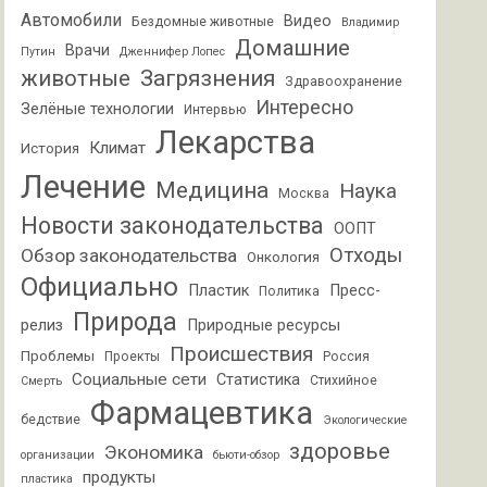
Автомобили
Видео
Бездомные животные
Владимир
Домашние
Врачи
Путин
Дженнифер Лопес
животные
Загрязнения
Здравоохранение
Интересно
Зелёные технологии
Интервью
Лекарства
Климат
История
Лечение
Медицина
Наука
Москва
Новости законодательства
ООПТ
Отходы
Обзор законодательства
Онкология
Официально
Пластик
Пресс-
Политика
Природа
релиз
Природные ресурсы
Происшествия
Проблемы
Проекты
Россия
Социальные сети
Статистика
Стихийное
Смерть
Фармацевтика
бедствие
Экологические
здоровье
Экономика
организации
бьюти-обзор
продукты
пластика