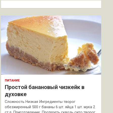
к
ПИТАНИЕ
Простой банановый чизкейк в
духовке
Сложность Низкая Ингредиенты творог
обезжиренный 500 г бананы 6 шт. яйца 1 шт. мука 2
ст.л. Приготовление: Протереть сквозь сито творог.