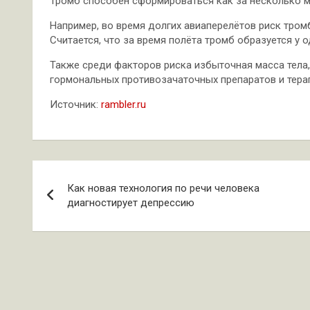
Тромб способен сформироваться как за несколько ме
Например, во время долгих авиаперелётов риск тром
Считается, что за время полёта тромб образуется у 
Также среди факторов риска избыточная масса тела
гормональных противозачаточных препаратов и тера
Источник:
rambler.ru
Навигация
Как новая технология по речи человека
по
диагностирует депрессию
записям