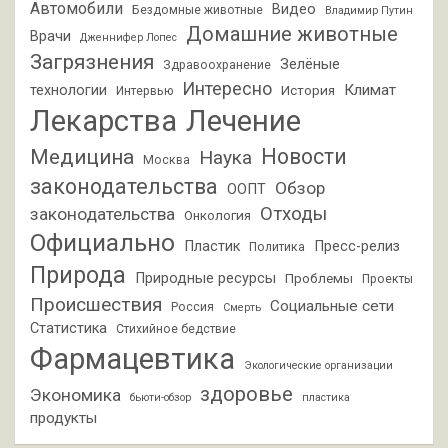
Автомобили
Видео
Бездомные животные
Владимир Путин
Домашние животные
Врачи
Дженнифер Лопес
Загрязнения
Зелёные
Здравоохранение
Интересно
Климат
технологии
История
Интервью
Лекарства
Лечение
Новости
Медицина
Наука
Москва
законодательства
Обзор
ООПТ
Отходы
законодательства
Онкология
Официально
Пластик
Пресс-релиз
Политика
Природа
Природные ресурсы
Проблемы
Проекты
Происшествия
Социальные сети
Россия
Смерть
Статистика
Стихийное бедствие
Фармацевтика
Экологические организации
здоровье
Экономика
бьюти-обзор
пластика
продукты