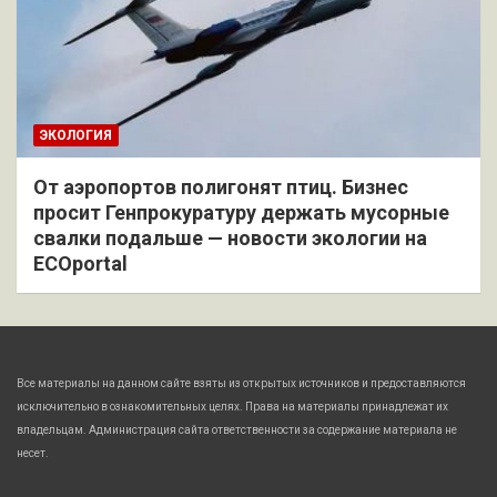
ЭКОЛОГИЯ
От аэропортов полигонят птиц. Бизнес
просит Генпрокуратуру держать мусорные
свалки подальше — новости экологии на
ECOportal
Все материалы на данном сайте взяты из открытых источников и предоставляются
исключительно в ознакомительных целях. Права на материалы принадлежат их
владельцам. Администрация сайта ответственности за содержание материала не
несет.