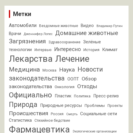
Метки
Автомобили
Видео
Бездомные животные
Владимир Путин
Домашние животные
Врачи
Дженнифер Лопес
Загрязнения
Зелёные
Здравоохранение
Интересно
Климат
технологии
История
Интервью
Лекарства
Лечение
Новости
Медицина
Наука
Москва
законодательства
Обзор
ООПТ
Отходы
законодательства
Онкология
Официально
Пластик
Пресс-релиз
Политика
Природа
Природные ресурсы
Проблемы
Проекты
Происшествия
Социальные сети
Россия
Смерть
Статистика
Стихийное бедствие
Фармацевтика
Экологические организации