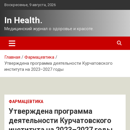
Перейти
Воскресенье, 9 августа, 2026
к
содержимому
In Health.
Медицинский журнал о здоровье и красоте.
Главная
Фармацевтика
Утверждена программа деятельности Курчатовского
института на 2023–2027 годы
ФАРМАЦЕВТИКА
Утверждена программа
деятельности Курчатовского
института на 2023–2027 годы