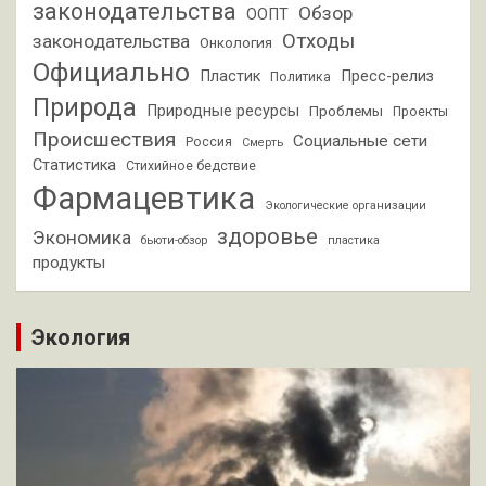
законодательства
Обзор
ООПТ
Отходы
законодательства
Онкология
Официально
Пластик
Пресс-релиз
Политика
Природа
Природные ресурсы
Проблемы
Проекты
Происшествия
Социальные сети
Россия
Смерть
Статистика
Стихийное бедствие
Фармацевтика
Экологические организации
здоровье
Экономика
бьюти-обзор
пластика
продукты
Экология