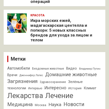
операций
КРАСОТА
Икра морских ежей,
мадагаскарская центелла и
попкорн: 5 новых классных
брендов для ухода за лицом и
телом
Метки
Автомобили
Видео
Бездомные животные
Владимир Путин
Домашние животные
Врачи
Дженнифер Лопес
Загрязнения
Зелёные
Здравоохранение
Интересно
Климат
технологии
История
Интервью
Лекарства
Лечение
Новости
Медицина
Наука
Москва