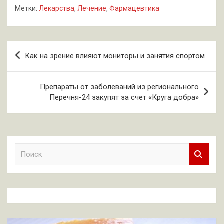
Метки:
Лекарства
,
Лечение
,
Фармацевтика
Навигация
Как на зрение влияют мониторы и занятия спортом
по
записям
Препараты от заболеваний из регионального
Перечня-24 закупят за счет «Круга добра»
П
о
и
с
к