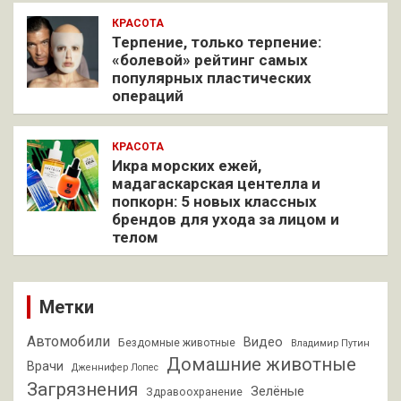
КРАСОТА
Терпение, только терпение:
«болевой» рейтинг самых
популярных пластических
операций
КРАСОТА
Икра морских ежей,
мадагаскарская центелла и
попкорн: 5 новых классных
брендов для ухода за лицом и
телом
Метки
Автомобили
Видео
Бездомные животные
Владимир Путин
Домашние животные
Врачи
Дженнифер Лопес
Загрязнения
Зелёные
Здравоохранение