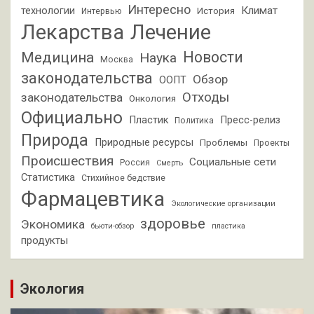
Интересно
Климат
технологии
История
Интервью
Лекарства
Лечение
Новости
Медицина
Наука
Москва
законодательства
Обзор
ООПТ
Отходы
законодательства
Онкология
Официально
Пластик
Пресс-релиз
Политика
Природа
Природные ресурсы
Проблемы
Проекты
Происшествия
Социальные сети
Россия
Смерть
Статистика
Стихийное бедствие
Фармацевтика
Экологические организации
здоровье
Экономика
бьюти-обзор
пластика
продукты
Экология