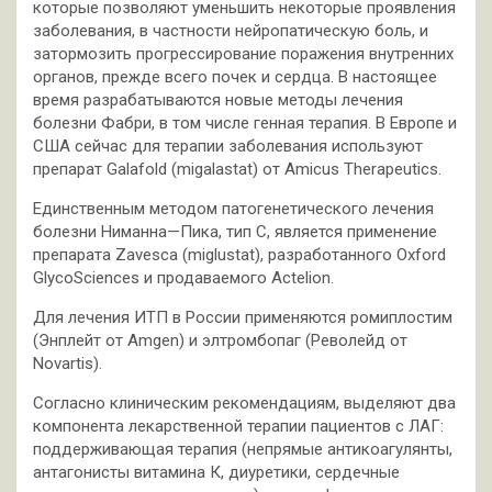
которые позволяют уменьшить некоторые проявления
заболевания, в частности нейропатическую боль, и
затормозить прогрессирование поражения внутренних
органов, прежде всего почек и сердца. В настоящее
время разрабатываются новые методы лечения
болезни Фабри, в том числе генная терапия. В Европе и
США сейчас для терапии заболевания используют
препарат Galafold (migalastat) от Amicus Therapeutics.
Единственным методом патогенетического лечения
болезни Ниманна—Пика, тип C, является применение
препарата Zavesca (miglustat), разработанного Oxford
GlycoSciences и продаваемого Actelion.
Для лечения ИТП в России применяются ромиплостим
(Энплейт от Amgen) и элтромбопаг (Револейд от
Novartis).
Согласно клиническим рекомендациям, выделяют два
компонента лекарственной терапии пациентов с ЛАГ:
поддерживающая терапия (непрямые антикоагулянты,
антагонисты витамина К, диуретики, сердечные