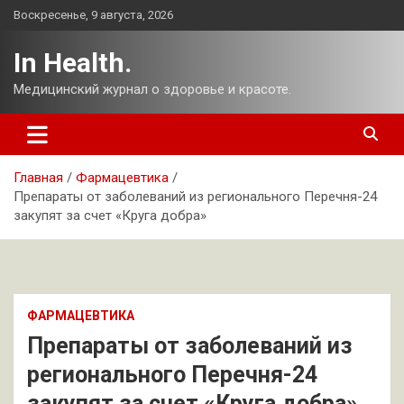
Перейти
Воскресенье, 9 августа, 2026
к
содержимому
In Health.
Медицинский журнал о здоровье и красоте.
Главная
Фармацевтика
Препараты от заболеваний из регионального Перечня-24
закупят за счет «Круга добра»
ФАРМАЦЕВТИКА
Препараты от заболеваний из
регионального Перечня-24
закупят за счет «Круга добра»