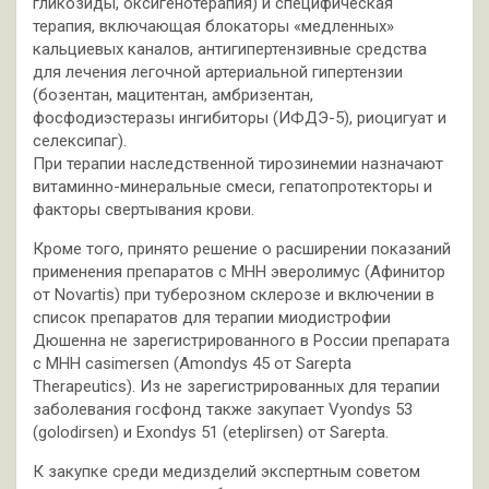
гликозиды, оксигенотерапия) и специфическая
терапия, включающая блокаторы «медленных»
кальциевых каналов, антигипертензивные средства
для лечения легочной артериальной гипертензии
(бозентан, мацитентан, амбризентан,
фосфодиэстеразы ингибиторы (ИФДЭ-5), риоцигуат и
селексипаг).
При терапии наследственной тирозинемии назначают
витаминно-минеральные смеси, гепатопротекторы и
факторы свертывания крови.
Кроме того, принято решение о расширении показаний
применения препаратов с МНН эверолимус (Афинитор
от Novartis) при туберозном склерозе и включении в
список препаратов для терапии миодистрофии
Дюшенна не зарегистрированного в России препарата
с МНН casimersen (Amondys 45 от Sarepta
Therapeutics). Из не зарегистрированных для терапии
заболевания госфонд также закупает Vyondys 53
(golodirsen) и Exondys 51 (eteplirsen) от Sarepta.
К закупке среди медизделий экспертным советом