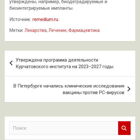
утверждены, например, биодеградируемые и
биоинтегрируемые импланты.
Источник:
remedium.ru
Метки:
Лекарства
,
Лечение
,
Фармацевтика
Навигация
Утверждена программа деятельности
по
Курчатовского института на 2023–2027 годы
записям
В Петербурге начались клинические исследования
вакцины против РС-вирусов
П
о
и