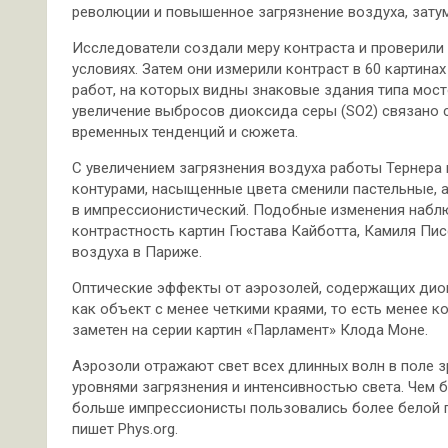
революции и повышенное загрязнение воздуха, зат
Исследователи создали меру контраста и проверили 
условиях. Затем они измерили контраст в 60 картинах
работ, на которых видны знаковые здания типа мост
увеличение выбросов диоксида серы (SO2) связано 
временных тенденций и сюжета.
С увеличением загрязнения воздуха работы Тернера 
контурами, насыщенные цвета сменили пастельные, 
в импрессионистический. Подобные изменения наблю
контрастность картин Гюстава Кайботта, Камиля Пис
воздуха в Париже.
Оптические эффекты от аэрозолей, содержащих диок
как объект с менее четкими краями, то есть менее к
заметен на серии картин «Парламент» Клода Моне.
Аэрозоли отражают свет всех длинных волн в поле з
уровнями загрязнения и интенсивностью света. Чем 
больше импрессионисты пользовались более белой п
пишет Phys.org.