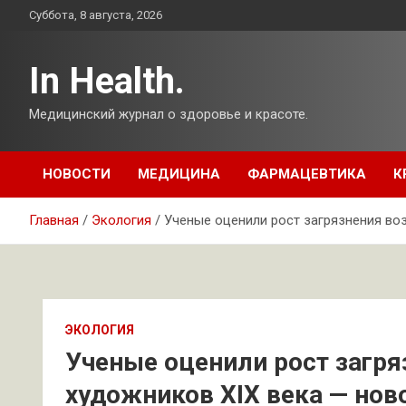
Перейти
Суббота, 8 августа, 2026
к
содержимому
In Health.
Медицинский журнал о здоровье и красоте.
НОВОСТИ
МЕДИЦИНА
ФАРМАЦЕВТИКА
К
Главная
Экология
Ученые оценили рост загрязнения воз
ЭКОЛОГИЯ
Ученые оценили рост загря
художников XIX века — ново