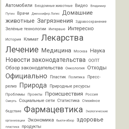
Автомобили
Видео
Бездомные животные
Владимир
Домашние
Врачи
Путин
Дженнифер Лопес
животные
Загрязнения
Здравоохранение
Интересно
Зелёные технологии
Интервью
Лекарства
Климат
История
Лечение
Медицина
Наука
Москва
Новости законодательства
ООПТ
Отходы
Обзор законодательства
Онкология
Официально
Пластик
Пресс-
Политика
Природа
релиз
Природные ресурсы
Происшествия
Проблемы
Проекты
Россия
Социальные сети
Статистика
Стихийное
Смерть
Фармацевтика
бедствие
Экологические
здоровье
Экономика
организации
бьюти-обзор
продукты
пластика