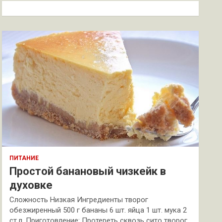
к
ПИТАНИЕ
Простой банановый чизкейк в
духовке
Сложность Низкая Ингредиенты творог
обезжиренный 500 г бананы 6 шт. яйца 1 шт. мука 2
ст.л. Приготовление: Протереть сквозь сито творог.