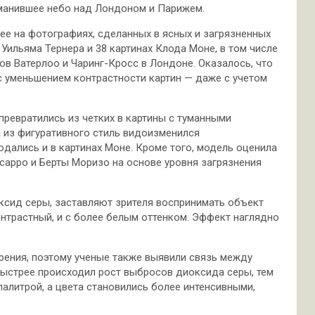
уманившее небо над Лондоном и Парижем.
ее на фотографиях, сделанных в ясных и загрязненных
 Уильяма Тернера и 38 картинах Клода Моне, в том числе
ов Ватерлоо и Чаринг-Кросс в Лондоне. Оказалось, что
с уменьшением контрастности картин — даже с учетом
превратились из четких в картины с туманными
а из фигуративного стиль видоизменился
дались и в картинах Моне. Кроме того, модель оценила
сарро и Берты Моризо на основе уровня загрязнения
сид серы, заставляют зрителя воспринимать объект
онтрастный, и с более белым оттенком. Эффект наглядно
рения, поэтому ученые также выявили связь между
быстрее происходил рост выбросов диоксида серы, тем
алитрой, а цвета становились более интенсивными,