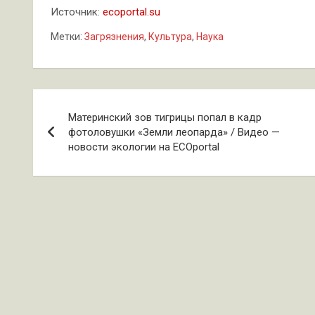
Источник:
ecoportal.su
Метки:
Загрязнения
,
Культура
,
Наука
Навигация
Материнский зов тигрицы попал в кадр
по
фотоловушки «Земли леопарда» / Видео —
новости экологии на ECOportal
записям