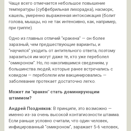
Чаще всего отмечается небольшое повышение
температуры (субфебрильная лихорадка), насморк,
кашель, умеренно выраженная интоксикация (болит
голова, мышцы, но не так интенсивно, как, например,
при гриппе).
Одно из главных отличий "кракена" — он более
заразный, чем предшествующие варианты, и
"научился" уходить от антительного ответа, поэтому
заразиться им могут даже те, кто уже переболел
"омикроном". Но, по накопившимся сведениям, у
большинства людей, которые ранее встречались с
ковидом — переболели или вакцинировались —
заболевание протекает достаточно легко.
Может ли "кракен" стать доминирующим
штаммом?
Андрей Поздняков:
В принципе, это возможно —
именно из-за очень высокой контагиозности штамма.
Если раньше условно считали, что один человек,
инфицированный "омикроном", заражает 5-6 человек,