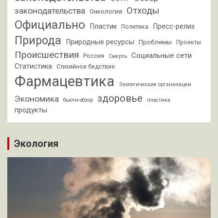
Отходы
законодательства
Онкология
Официально
Пластик
Пресс-релиз
Политика
Природа
Природные ресурсы
Проблемы
Проекты
Происшествия
Социальные сети
Россия
Смерть
Статистика
Стихийное бедствие
Фармацевтика
Экологические организации
здоровье
Экономика
бьюти-обзор
пластика
продукты
Экология