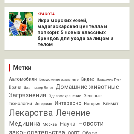
КРАСОТА
Икра морских ежей,
мадагаскарская центелла и
попкорн: 5 новых классных
брендов для ухода за лицом и
телом
Метки
Автомобили
Видео
Бездомные животные
Владимир Путин
Домашние животные
Врачи
Дженнифер Лопес
Загрязнения
Зелёные
Здравоохранение
Интересно
Климат
технологии
История
Интервью
Лекарства
Лечение
Новости
Медицина
Наука
Москва
законодательства
Обзор
ООПТ