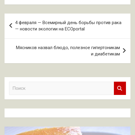
Навигация
4 февраля — Всемирный день борьбы против рака
по
— новости экологии на ECOportal
записям
Мясников назвал блюдо, полезное гипертоникам
и диабетикам
П
о
и
с
к