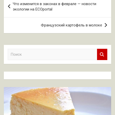
Что изменится в законах в феврале — новости
по
экологии на ECOportal
записям
Французский картофель в молоке
П
о
и
с
к