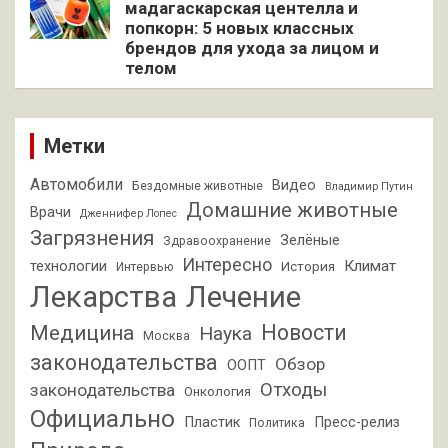
мадагаскарская центелла и
попкорн: 5 новых классных
брендов для ухода за лицом и
телом
Метки
Автомобили
Видео
Бездомные животные
Владимир Путин
Домашние животные
Врачи
Дженнифер Лопес
Загрязнения
Зелёные
Здравоохранение
Интересно
Климат
технологии
История
Интервью
Лекарства
Лечение
Новости
Медицина
Наука
Москва
законодательства
Обзор
ООПТ
Отходы
законодательства
Онкология
Официально
Пластик
Пресс-релиз
Политика