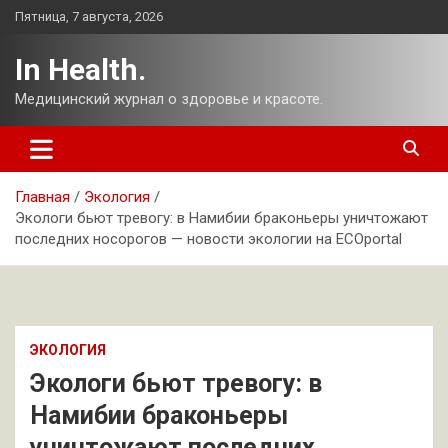
Перейти
Пятница, 7 августа, 2026
к
содержимому
In Health.
Медицинский журнал о здоровье и красоте.
Главная
Экология
Экологи бьют тревогу: в Намибии браконьеры уничтожают
последних носорогов — новости экологии на ECOportal
ЭКОЛОГИЯ
Экологи бьют тревогу: в
Намибии браконьеры
уничтожают последних