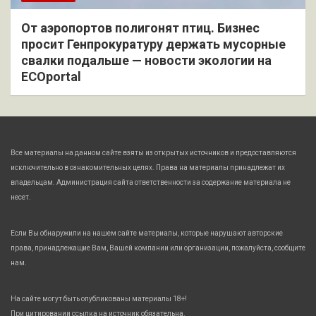
От аэропортов полигонят птиц. Бизнес
просит Генпрокуратуру держать мусорные
свалки подальше — новости экологии на
ECOportal
Все материалы на данном сайте взяты из открытых источников и предоставляются
исключительно в ознакомительных целях. Права на материалы принадлежат их
владельцам. Администрация сайта ответственности за содержание материала не
несет.
Если Вы обнаружили на нашем сайте материалы, которые нарушают авторские
права, принадлежащие Вам, Вашей компании или организации, пожалуйста, сообщите
нам.
На сайте могут быть опубликованы материалы 18+!
При цитировании ссылка на источник обязательна.