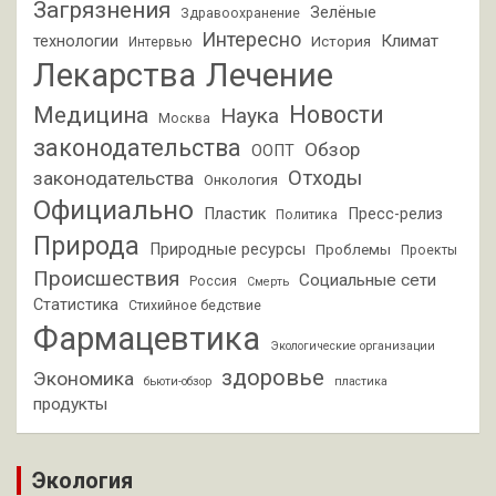
Загрязнения
Зелёные
Здравоохранение
Интересно
Климат
технологии
История
Интервью
Лекарства
Лечение
Новости
Медицина
Наука
Москва
законодательства
Обзор
ООПТ
Отходы
законодательства
Онкология
Официально
Пластик
Пресс-релиз
Политика
Природа
Природные ресурсы
Проблемы
Проекты
Происшествия
Социальные сети
Россия
Смерть
Статистика
Стихийное бедствие
Фармацевтика
Экологические организации
здоровье
Экономика
бьюти-обзор
пластика
продукты
Экология