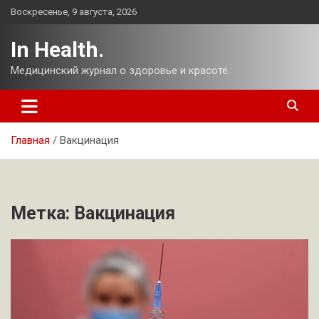
Перейти
Воскресенье, 9 августа, 2026
к
содержимому
In Health.
Медицинский журнал о здоровье и красоте.
Главная
Вакцинация
Метка:
Вакцинация