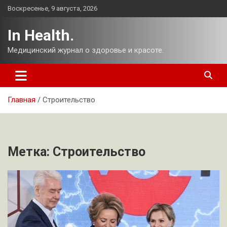
Перейти
Воскресенье, 9 августа, 2026
к
содержимому
In Health.
Медицинский журнал о здоровье и красоте.
Главная
Строительство
Метка:
Строительство