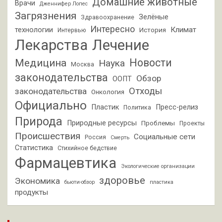
Домашние животные
Врачи
Дженнифер Лопес
Загрязнения
Зелёные
Здравоохранение
Интересно
Климат
технологии
История
Интервью
Лекарства
Лечение
Новости
Медицина
Наука
Москва
законодательства
Обзор
ООПТ
Отходы
законодательства
Онкология
Официально
Пластик
Пресс-релиз
Политика
Природа
Природные ресурсы
Проблемы
Проекты
Происшествия
Социальные сети
Россия
Смерть
Статистика
Стихийное бедствие
Фармацевтика
Экологические организации
здоровье
Экономика
бьюти-обзор
пластика
продукты