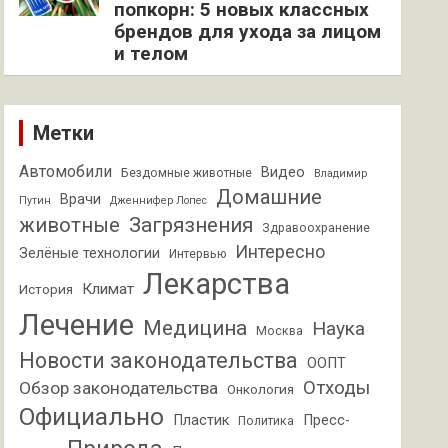
попкорн: 5 новых классных
брендов для ухода за лицом
и телом
Метки
Автомобили
Видео
Бездомные животные
Владимир
Домашние
Врачи
Путин
Дженнифер Лопес
животные
Загрязнения
Здравоохранение
Интересно
Зелёные технологии
Интервью
Лекарства
Климат
История
Лечение
Медицина
Наука
Москва
Новости законодательства
ООПТ
Отходы
Обзор законодательства
Онкология
Официально
Пластик
Пресс-
Политика