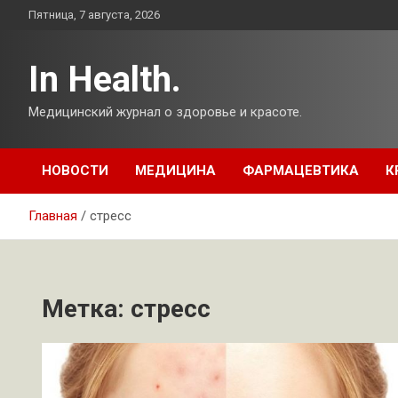
Перейти
Пятница, 7 августа, 2026
к
содержимому
In Health.
Медицинский журнал о здоровье и красоте.
НОВОСТИ
МЕДИЦИНА
ФАРМАЦЕВТИКА
К
Главная
стресс
Метка:
стресс