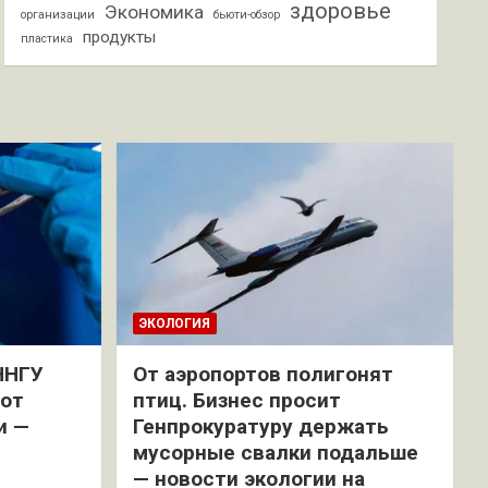
здоровье
Экономика
организации
бьюти-обзор
продукты
пластика
ЭКОЛОГИЯ
ННГУ
От аэропортов полигонят
 от
птиц. Бизнес просит
и —
Генпрокуратуру держать
мусорные свалки подальше
— новости экологии на