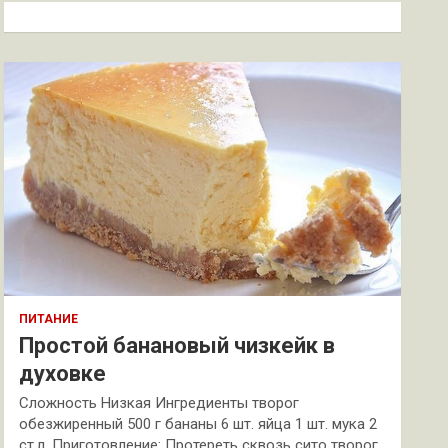
к
ПИТАНИЕ
Простой банановый чизкейк в
духовке
Сложность Низкая Ингредиенты творог
обезжиренный 500 г бананы 6 шт. яйца 1 шт. мука 2
ст.л. Приготовление: Протереть сквозь сито творог.