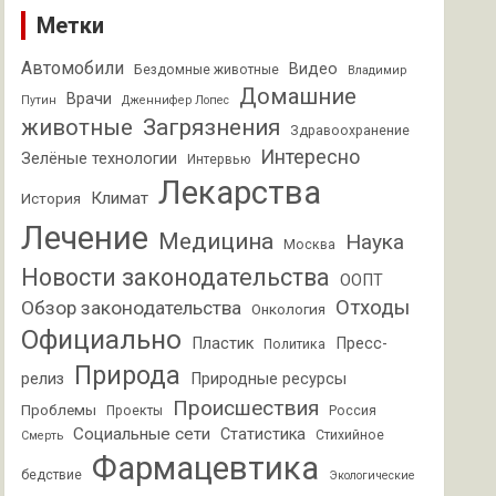
Метки
Автомобили
Видео
Бездомные животные
Владимир
Домашние
Врачи
Путин
Дженнифер Лопес
животные
Загрязнения
Здравоохранение
Интересно
Зелёные технологии
Интервью
Лекарства
Климат
История
Лечение
Медицина
Наука
Москва
Новости законодательства
ООПТ
Отходы
Обзор законодательства
Онкология
Официально
Пластик
Пресс-
Политика
Природа
релиз
Природные ресурсы
Происшествия
Проблемы
Проекты
Россия
Социальные сети
Статистика
Стихийное
Смерть
Фармацевтика
бедствие
Экологические