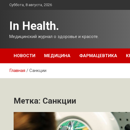
Перейти
Суббота, 8 августа, 2026
к
содержимому
In Health.
Медицинский журнал о здоровье и красоте.
НОВОСТИ
МЕДИЦИНА
ФАРМАЦЕВТИКА
К
Главная
Санкции
Метка:
Санкции