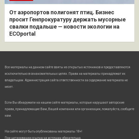
От аэропортов полигонят птиц. Бизнес
просит Генпрокуратуру держать мусорные
свалки подальше — новости экологии на
ECOportal
Все материалы на данном сайте взяты из открытых источников и предоставляются
исключительно в ознакомительных целях. Права на материалы принадлежат их
владельцам. Администрация сайта ответственности за содержание материала не
несет.
Если Вы обнаружили на нашем сайте материалы, которые нарушают авторские
права, принадлежащие Вам, Вашей компании или организации, пожалуйста, сообщите
нам.
На сайте могут быть опубликованы материалы 18+!
При цитировании ссылка на источник обязательна.