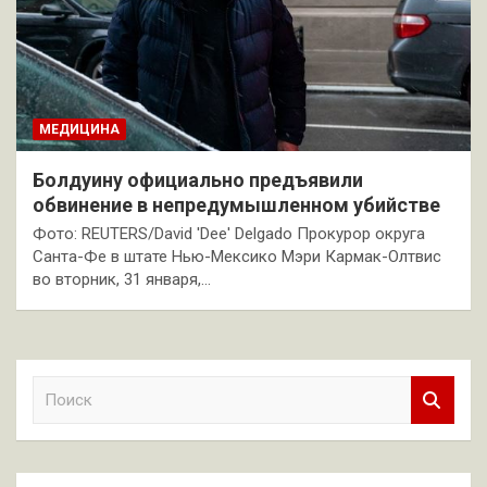
МЕДИЦИНА
Болдуину официально предъявили
обвинение в непредумышленном убийстве
Фото: REUTERS/David 'Dee' Delgado Прокурор округа
Санта-Фе в штате Нью-Мексико Мэри Кармак-Олтвис
во вторник, 31 января,…
П
о
и
с
к