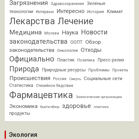
Загрязнения
Зелёные
Здравоохранение
Интересно
Климат
технологии
История
Интервью
Лекарства
Лечение
Новости
Медицина
Наука
Москва
законодательства
Обзор
ООПТ
Отходы
законодательства
Онкология
Официально
Пластик
Пресс-релиз
Политика
Природа
Природные ресурсы
Проблемы
Проекты
Происшествия
Социальные сети
Россия
Смерть
Статистика
Стихийное бедствие
Фармацевтика
Экологические организации
здоровье
Экономика
бьюти-обзор
пластика
продукты
Экология