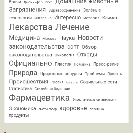
Домашние животные
Врачи
Дженнифер Лопес
Загрязнения
Зелёные
Здравоохранение
Интересно
Климат
технологии
История
Интервью
Лекарства
Лечение
Новости
Медицина
Наука
Москва
законодательства
Обзор
ООПТ
Отходы
законодательства
Онкология
Официально
Пластик
Пресс-релиз
Политика
Природа
Природные ресурсы
Проблемы
Проекты
Происшествия
Социальные сети
Россия
Смерть
Статистика
Стихийное бедствие
Фармацевтика
Экологические организации
здоровье
Экономика
бьюти-обзор
пластика
продукты