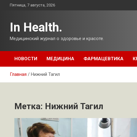
Перейти
Пятница, 7 августа, 2026
к
содержимому
In Health.
Медицинский журнал о здоровье и красоте.
НОВОСТИ
МЕДИЦИНА
ФАРМАЦЕВТИКА
К
Главная
Нижний Тагил
Метка:
Нижний Тагил