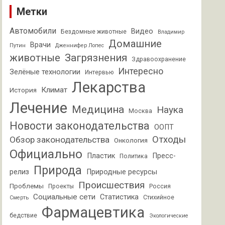
Метки
Автомобили
Видео
Бездомные животные
Владимир
Домашние
Врачи
Путин
Дженнифер Лопес
животные
Загрязнения
Здравоохранение
Интересно
Зелёные технологии
Интервью
Лекарства
Климат
История
Лечение
Медицина
Наука
Москва
Новости законодательства
ООПТ
Отходы
Обзор законодательства
Онкология
Официально
Пластик
Пресс-
Политика
Природа
релиз
Природные ресурсы
Происшествия
Проблемы
Проекты
Россия
Социальные сети
Статистика
Стихийное
Смерть
Фармацевтика
бедствие
Экологические