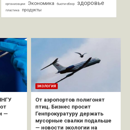
здоровье
Экономика
организации
бьюти-обзор
продукты
пластика
ЭКОЛОГИЯ
ННГУ
От аэропортов полигонят
 от
птиц. Бизнес просит
и —
Генпрокуратуру держать
мусорные свалки подальше
— новости экологии на