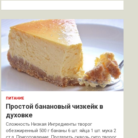
к
ПИТАНИЕ
Простой банановый чизкейк в
духовке
Сложность Низкая Ингредиенты творог
обезжиренный 500 г бананы 6 шт. яйца 1 шт. мука 2
ст.л. Приготовление: Протереть сквозь сито творог.