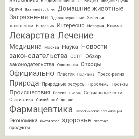
Автомобили
Видео
Бездомные животные
Владимир Путин
Домашние животные
Врачи
Дженнифер Лопес
Загрязнения
Зелёные
Здравоохранение
Интересно
Климат
технологии
История
Интервью
Лекарства
Лечение
Новости
Медицина
Наука
Москва
законодательства
Обзор
ООПТ
Отходы
законодательства
Онкология
Официально
Пластик
Пресс-релиз
Политика
Природа
Природные ресурсы
Проблемы
Проекты
Происшествия
Социальные сети
Россия
Смерть
Статистика
Стихийное бедствие
Фармацевтика
Экологические организации
здоровье
Экономика
бьюти-обзор
пластика
продукты