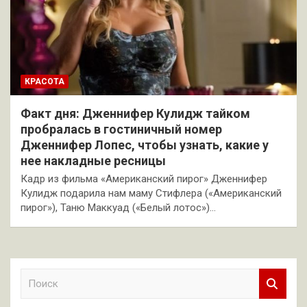
КРАСОТА
Факт дня: Дженнифер Кулидж тайком
пробралась в гостиничный номер
Дженнифер Лопес, чтобы узнать, какие у
нее накладные ресницы
Кадр из фильма «Американский пирог» Дженнифер
Кулидж подарила нам маму Стифлера («Американский
пирог»), Таню Маккуад («Белый лотос»)…
П
о
и