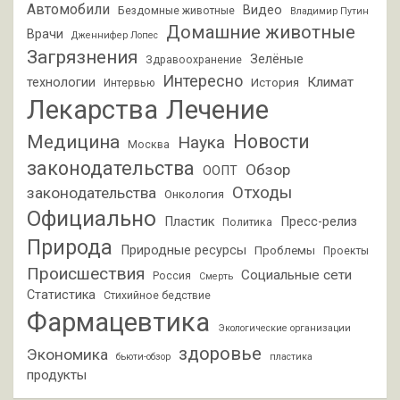
Автомобили
Видео
Бездомные животные
Владимир Путин
Домашние животные
Врачи
Дженнифер Лопес
Загрязнения
Зелёные
Здравоохранение
Интересно
Климат
технологии
История
Интервью
Лекарства
Лечение
Новости
Медицина
Наука
Москва
законодательства
Обзор
ООПТ
Отходы
законодательства
Онкология
Официально
Пластик
Пресс-релиз
Политика
Природа
Природные ресурсы
Проблемы
Проекты
Происшествия
Социальные сети
Россия
Смерть
Статистика
Стихийное бедствие
Фармацевтика
Экологические организации
здоровье
Экономика
бьюти-обзор
пластика
продукты