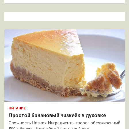
и
с
к
ПИТАНИЕ
Простой банановый чизкейк в духовке
Сложность Низкая Ингредиенты творог обезжиренный
500 г бананы 6 шт. яйца 1 шт. мука 2 ст.л.