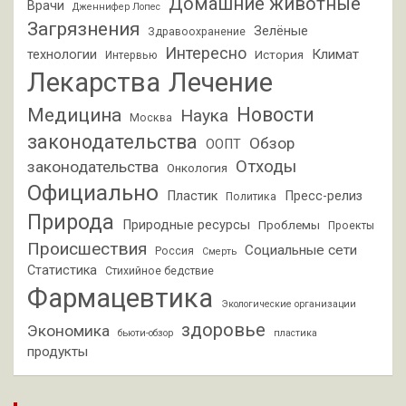
Домашние животные
Врачи
Дженнифер Лопес
Загрязнения
Зелёные
Здравоохранение
Интересно
Климат
технологии
История
Интервью
Лекарства
Лечение
Новости
Медицина
Наука
Москва
законодательства
Обзор
ООПТ
Отходы
законодательства
Онкология
Официально
Пластик
Пресс-релиз
Политика
Природа
Природные ресурсы
Проблемы
Проекты
Происшествия
Социальные сети
Россия
Смерть
Статистика
Стихийное бедствие
Фармацевтика
Экологические организации
здоровье
Экономика
бьюти-обзор
пластика
продукты