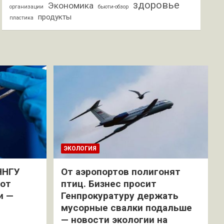
здоровье
Экономика
организации
бьюти-обзор
продукты
пластика
ЭКОЛОГИЯ
ННГУ
От аэропортов полигонят
 от
птиц. Бизнес просит
и —
Генпрокуратуру держать
мусорные свалки подальше
— новости экологии на