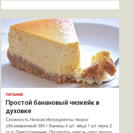
к
ПИТАНИЕ
Простой банановый чизкейк в
духовке
Сложность Низкая Ингредиенты творог
обезжиренный 500 г бананы 6 шт. яйца 1 шт. мука 2
ст.л. Приготовление: Протереть сквозь сито творог.