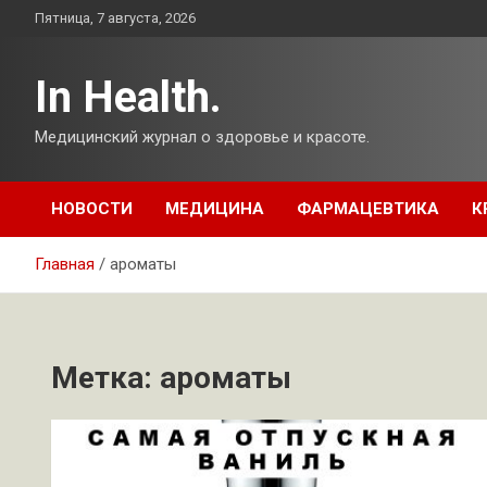
Перейти
Пятница, 7 августа, 2026
к
содержимому
In Health.
Медицинский журнал о здоровье и красоте.
НОВОСТИ
МЕДИЦИНА
ФАРМАЦЕВТИКА
К
Главная
ароматы
Метка:
ароматы