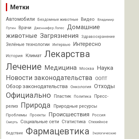
Метки
Автомобили
Видео
Бездомные животные
Владимир
Домашние
Врачи
Путин
Дженнифер Лопес
животные
Загрязнения
Здравоохранение
Интересно
Зелёные технологии
Интервью
Лекарства
Климат
История
Лечение
Медицина
Наука
Москва
Новости законодательства
ООПТ
Отходы
Обзор законодательства
Онкология
Официально
Пластик
Пресс-
Политика
Природа
релиз
Природные ресурсы
Происшествия
Проблемы
Проекты
Россия
Социальные сети
Статистика
Стихийное
Смерть
Фармацевтика
бедствие
Экологические