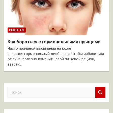
РЕЦЕПТЫ
Как бороться с гормональными прыщами
Часто причиной высыпаний на коже
является гормональный дисбаланс. Чтобы избавиться
от акне, полезно изменить свой пищевой рацион,
ввести…
П
о
и
с
к