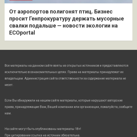
От аэропортов полигонят птиц. Бизнес
просит Генпрокуратуру держать мусорные
свалки подальше — новости экологии на
ECOportal
Все материалы на данном сайте взяты из открытых источников и предоставляются
исключительно в ознакомительных целях. Права на материалы принадлежат их
владельцам. Администрация сайта ответственности за содержание материала не
несет.
Если Вы обнаружили на нашем сайте материалы, которые нарушают авторские
права, принадлежащие Вам, Вашей компании или организации, пожалуйста, сообщите
нам.
На сайте могут быть опубликованы материалы 18+!
При цитировании ссылка на источник обязательна.