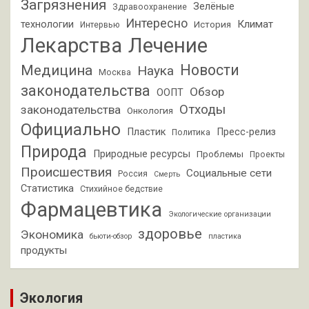
Загрязнения
Зелёные
Здравоохранение
Интересно
Климат
технологии
История
Интервью
Лекарства
Лечение
Новости
Медицина
Наука
Москва
законодательства
Обзор
ООПТ
Отходы
законодательства
Онкология
Официально
Пластик
Пресс-релиз
Политика
Природа
Природные ресурсы
Проблемы
Проекты
Происшествия
Социальные сети
Россия
Смерть
Статистика
Стихийное бедствие
Фармацевтика
Экологические организации
здоровье
Экономика
бьюти-обзор
пластика
продукты
Экология