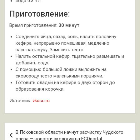
сода 0.3 ч.л.
Приготовление:
Время приготовления:
30 минут
Соединить яйца, сахар, соль, налить половину
кефира, непрерывно помешивая, медленно
насыпать муку. Замесить тесто.
Налить остальной кефир, тщательно размешать и
добавить соду.
С помощью большой ложки выложить на
сковороду тесто маленькими порциями.
Готовить оладьи на кефире с двух сторон до
образования корочки.
Источник:
vkuso.ru
Навигация
В Псковской области начнут расчистку Чудского
по
озера — новости экологии на ECOportal