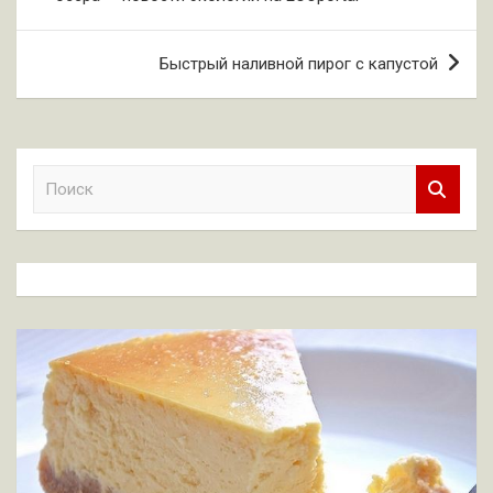
записям
Быстрый наливной пирог с капустой
П
о
и
с
к