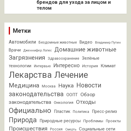
брендов для ухода за лицом и
телом
Метки
Автомобили
Видео
Бездомные животные
Владимир Путин
Домашние животные
Врачи
Дженнифер Лопес
Загрязнения
Зелёные
Здравоохранение
Интересно
Климат
технологии
История
Интервью
Лекарства
Лечение
Новости
Медицина
Наука
Москва
законодательства
Обзор
ООПТ
Отходы
законодательства
Онкология
Официально
Пластик
Пресс-релиз
Политика
Природа
Природные ресурсы
Проблемы
Проекты
Происшествия
Социальные сети
Россия
Смерть