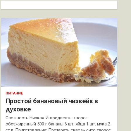
к
ПИТАНИЕ
Простой банановый чизкейк в
духовке
Сложность Низкая Ингредиенты творог
обезжиренный 500 г бананы 6 шт. яйца 1 шт. мука 2
ст.л. Приготовление: Протереть сквозь сито творог.