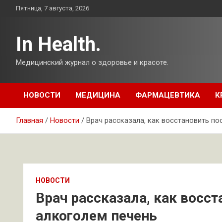
Перейти
Пятница, 7 августа, 2026
к
содержимому
In Health.
Медицинский журнал о здоровье и красоте.
НОВОСТИ
МЕДИЦИНА
ФАРМАЦЕВТИКА
К
Главная
Новости
Врач рассказала, как восстановить п
НОВОСТИ
Врач рассказала, как восс
алкоголем печень