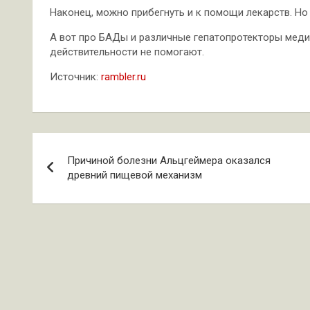
Наконец, можно прибегнуть и к помощи лекарств. Но
А вот про БАДы и различные гепатопротекторы медик
действительности не помогают.
Источник:
rambler.ru
Навигация
Причиной болезни Альцгеймера оказался
по
древний пищевой механизм
записям