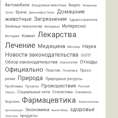
Автомобили
Видео
Бездомные животные
Владимир
Домашние
Врачи
Путин
Дженнифер Лопес
животные
Загрязнения
Здравоохранение
Интересно
Зелёные технологии
Интервью
Лекарства
Климат
История
Лечение
Медицина
Наука
Москва
Новости законодательства
ООПТ
Отходы
Обзор законодательства
Онкология
Официально
Пластик
Пресс-
Политика
Природа
релиз
Природные ресурсы
Происшествия
Проблемы
Проекты
Россия
Социальные сети
Статистика
Стихийное
Смерть
Фармацевтика
бедствие
Экологические
здоровье
Экономика
организации
бьюти-обзор
продукты
пластика