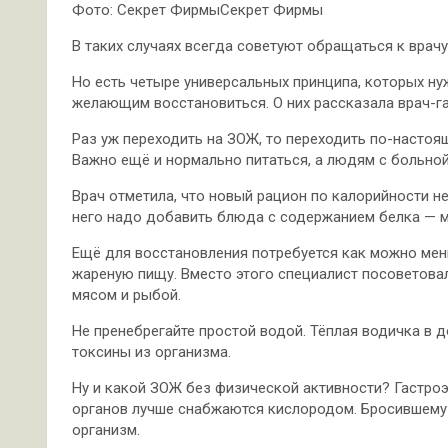
Фото: Секрет ФирмыСекрет Фирмы
В таких случаях всегда советуют обращаться к врач
Но есть четыре универсальных принципа, которых н
желающим восстановиться. О них рассказала врач-г
Раз уж переходить на ЗОЖ, то переходить по-настоя
Важно ещё и нормально питаться, а людям с больной
Врач отметила, что новый рацион по калорийности не
него надо добавить блюда с содержанием белка — ми
Ещё для восстановления потребуется как можно мень
жареную пищу. Вместо этого специалист посоветова
мясом и рыбой.
Не пренебрегайте простой водой. Тёплая водичка в 
токсины из организма.
Ну и какой ЗОЖ без физической активности? Гастроэ
органов лучше снабжаются кислородом. Бросившему 
организм.