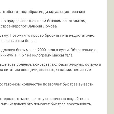
у, чтобы тот подобрал индивидуальную терапию.
ужно придерживаться всем бывшим алкоголикам,
астроэнтеролог Валерия Ломова.
щему. Потому что просто бросить пить недостаточно.
 печенью тем более.
 должен быть менее 2000 ккал в сутки. Обязательно в
нимум 1–1,5 г на килограмм массы тела.
ше есть солёное, консервы, колбасы, жирную, острую и
ла питаться овощами, зеленью, ягодами, нежирным
достаточном количестве позволяет быстрее вывести
нтеролог отметила, что у спортивных людей ткани
пить человеку это поможет быстрее восстановить