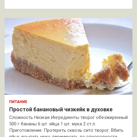
к
ПИТАНИЕ
Простой банановый чизкейк в духовке
Сложность Низкая Ингредиенты творог обезжиренный
500 г бананы 6 шт. яйца 1 шт. мука 2 ст.л.
Приготовление: Протереть сквозь сито творог. Вбить
яйца, всыпать муку, перемешать до однородности,