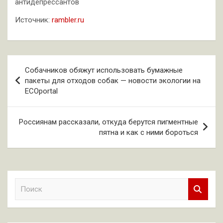
антидепрессантов
Источник:
rambler.ru
Навигация
Собачников обяжут использовать бумажные
по
пакеты для отходов собак — новости экологии на
ECOportal
записям
Россиянам рассказали, откуда берутся пигментные
пятна и как с ними бороться
П
о
и
с