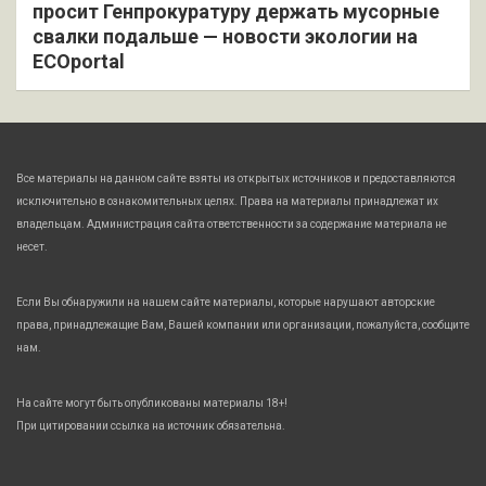
просит Генпрокуратуру держать мусорные
свалки подальше — новости экологии на
ECOportal
Все материалы на данном сайте взяты из открытых источников и предоставляются
исключительно в ознакомительных целях. Права на материалы принадлежат их
владельцам. Администрация сайта ответственности за содержание материала не
несет.
Если Вы обнаружили на нашем сайте материалы, которые нарушают авторские
права, принадлежащие Вам, Вашей компании или организации, пожалуйста, сообщите
нам.
На сайте могут быть опубликованы материалы 18+!
При цитировании ссылка на источник обязательна.