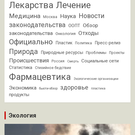
Лекарства
Лечение
Новости
Медицина
Наука
Москва
законодательства
Обзор
ООПТ
Отходы
законодательства
Онкология
Официально
Пластик
Пресс-релиз
Политика
Природа
Природные ресурсы
Проблемы
Проекты
Происшествия
Социальные сети
Россия
Смерть
Статистика
Стихийное бедствие
Фармацевтика
Экологические организации
здоровье
Экономика
бьюти-обзор
пластика
продукты
Экология