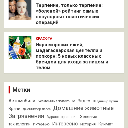
Терпение, только терпение:
«болевой» рейтинг самых
популярных пластических
операций
КРАСОТА
Икра морских ежей,
мадагаскарская центелла и
попкорн: 5 новых классных
брендов для ухода за лицом и
телом
Метки
Автомобили
Видео
Бездомные животные
Владимир Путин
Домашние животные
Врачи
Дженнифер Лопес
Загрязнения
Зелёные
Здравоохранение
Интересно
Климат
технологии
История
Интервью