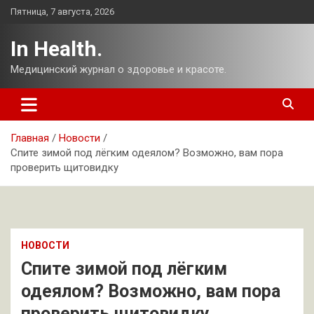
Перейти
Пятница, 7 августа, 2026
к
содержимому
In Health.
Медицинский журнал о здоровье и красоте.
Главная
Новости
Спите зимой под лёгким одеялом? Возможно, вам пора
проверить щитовидку
НОВОСТИ
Спите зимой под лёгким
одеялом? Возможно, вам пора
проверить щитовидку