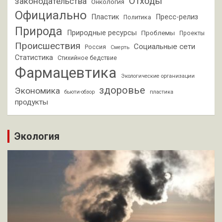
Отходы
законодательства
Онкология
Официально
Пластик
Пресс-релиз
Политика
Природа
Природные ресурсы
Проблемы
Проекты
Происшествия
Социальные сети
Россия
Смерть
Статистика
Стихийное бедствие
Фармацевтика
Экологические организации
здоровье
Экономика
бьюти-обзор
пластика
продукты
Экология