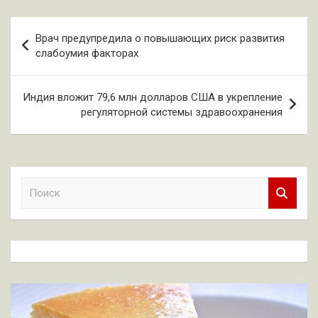
Навигация
Врач предупредила о повышающих риск развития
по
слабоумия факторах
записям
Индия вложит 79,6 млн долларов США в укрепление
регуляторной системы здравоохранения
П
о
и
с
к