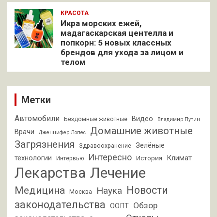
КРАСОТА
Икра морских ежей,
мадагаскарская центелла и
попкорн: 5 новых классных
брендов для ухода за лицом и
телом
Метки
Автомобили
Видео
Бездомные животные
Владимир Путин
Домашние животные
Врачи
Дженнифер Лопес
Загрязнения
Зелёные
Здравоохранение
Интересно
Климат
технологии
История
Интервью
Лекарства
Лечение
Новости
Медицина
Наука
Москва
законодательства
Обзор
ООПТ