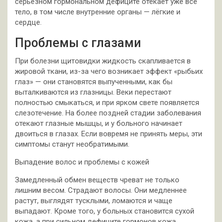
серьёзном гормональном дефиците отекает уже всё
тело, в том числе внутренние органы — лёгкие и
сердце.
Проблемы с глазами
При болезни щитовидки жидкость скапливается в
жировой ткани, из-за чего возникает эффект «рыбьих
глаз» — они становятся выпученными, как бы
выталкиваются из глазницы. Веки перестают
полностью смыкаться, и при ярком свете появляется
слезотечение. На более поздней стадии заболевания
отекают глазные мышцы, и у больного начинает
двоиться в глазах. Если вовремя не принять меры, эти
симптомы станут необратимыми.
Выпадение волос и проблемы с кожей
Замедленный обмен веществ чреват не только
лишним весом. Страдают волосы. Они медленнее
растут, выглядят тусклыми, ломаются и чаще
выпадают. Кроме того, у больных становится сухой
кожа, а при сильном дефиците гормонов кожа