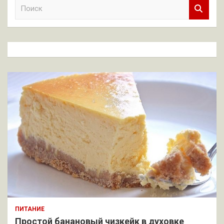
П
о
и
с
к
ПИТАНИЕ
Простой банановый чизкейк в духовке