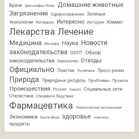
Домашние животные
Врачи
Дженнифер Лопес
Загрязнения
Зелёные
Здравоохранение
Интересно
Климат
технологии
История
Интервью
Лекарства
Лечение
Новости
Медицина
Наука
Москва
законодательства
Обзор
ООПТ
Отходы
законодательства
Онкология
Официально
Пластик
Пресс-релиз
Политика
Природа
Природные ресурсы
Проблемы
Проекты
Происшествия
Социальные сети
Россия
Смерть
Статистика
Стихийное бедствие
Фармацевтика
Экологические организации
здоровье
Экономика
бьюти-обзор
пластика
продукты