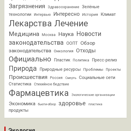
Загрязнения
Зелёные
Здравоохранение
Интересно
Климат
технологии
История
Интервью
Лекарства
Лечение
Новости
Медицина
Наука
Москва
законодательства
Обзор
ООПТ
Отходы
законодательства
Онкология
Официально
Пластик
Пресс-релиз
Политика
Природа
Природные ресурсы
Проблемы
Проекты
Происшествия
Социальные сети
Россия
Смерть
Статистика
Стихийное бедствие
Фармацевтика
Экологические организации
здоровье
Экономика
бьюти-обзор
пластика
продукты
Экология