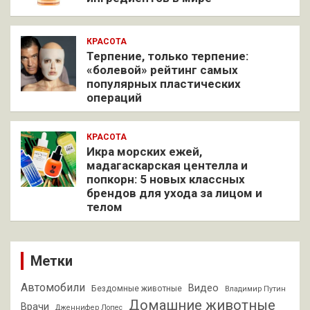
КРАСОТА
Терпение, только терпение:
«болевой» рейтинг самых
популярных пластических
операций
КРАСОТА
Икра морских ежей,
мадагаскарская центелла и
попкорн: 5 новых классных
брендов для ухода за лицом и
телом
Метки
Автомобили
Видео
Бездомные животные
Владимир Путин
Домашние животные
Врачи
Дженнифер Лопес