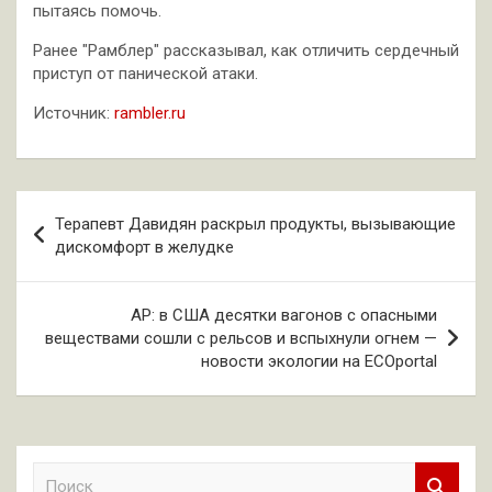
пытаясь помочь.
Ранее "Рамблер" рассказывал, как отличить сердечный
приступ от панической атаки.
Источник:
rambler.ru
Навигация
Терапевт Давидян раскрыл продукты, вызывающие
по
дискомфорт в желудке
записям
AP: в США десятки вагонов с опасными
веществами сошли с рельсов и вспыхнули огнем —
новости экологии на ECOportal
П