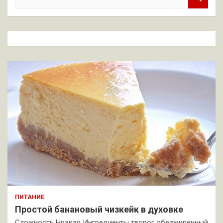
о
и
с
к
ПИТАНИЕ
Простой банановый чизкейк в духовке
Сложность Низкая Ингредиенты творог обезжиренный