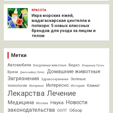
КРАСОТА
Икра морских ежей,
мадагаскарская центелла и
попкорн: 5 новых классных
брендов для ухода за лицом и
телом
Метки
Автомобили
Видео
Бездомные животные
Владимир Путин
Домашние животные
Врачи
Дженнифер Лопес
Загрязнения
Зелёные
Здравоохранение
Интересно
Климат
технологии
История
Интервью
Лекарства
Лечение
Новости
Медицина
Наука
Москва
законодательства
Обзор
ООПТ