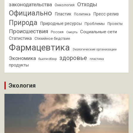
Отходы
законодательства
Онкология
Официально
Пластик
Пресс-релиз
Политика
Природа
Природные ресурсы
Проблемы
Проекты
Происшествия
Социальные сети
Россия
Смерть
Статистика
Стихийное бедствие
Фармацевтика
Экологические организации
здоровье
Экономика
бьюти-обзор
пластика
продукты
Экология