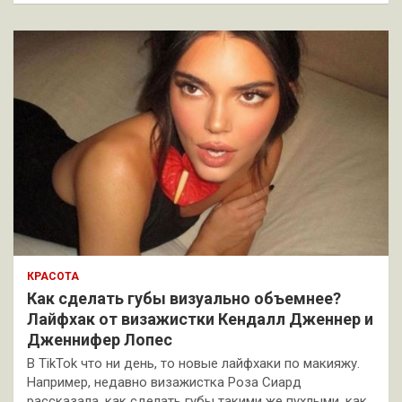
КРАСОТА
Как сделать губы визуально объемнее?
Лайфхак от визажистки Кендалл Дженнер и
Дженнифер Лопес
В TikTok что ни день, то новые лайфхаки по макияжу.
Например, недавно визажистка Роза Сиард
рассказала, как сделать губы такими же пухлыми, как