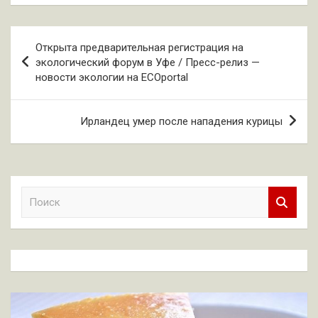
Навигация
Открыта предварительная регистрация на
по
экологический форум в Уфе / Пресс-релиз —
новости экологии на ECOportal
записям
Ирландец умер после нападения курицы
П
о
и
с
к