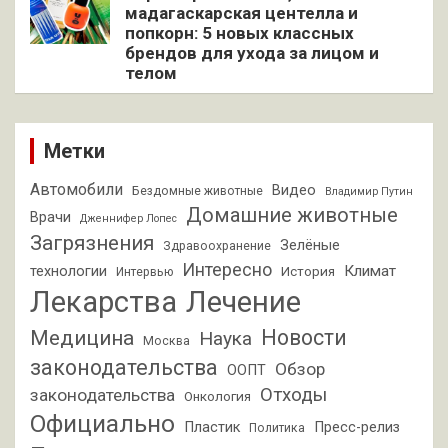
мадагаскарская центелла и
попкорн: 5 новых классных
брендов для ухода за лицом и
телом
Метки
Автомобили
Видео
Бездомные животные
Владимир Путин
Домашние животные
Врачи
Дженнифер Лопес
Загрязнения
Зелёные
Здравоохранение
Интересно
Климат
технологии
История
Интервью
Лекарства
Лечение
Новости
Медицина
Наука
Москва
законодательства
Обзор
ООПТ
Отходы
законодательства
Онкология
Официально
Пластик
Пресс-релиз
Политика