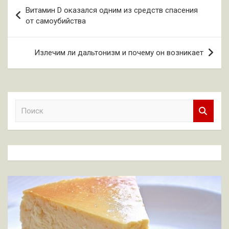
Навигация
Витамин D оказался одним из средств спасения
по
от самоубийства
записям
Излечим ли дальтонизм и почему он возникает
П
о
и
с
к